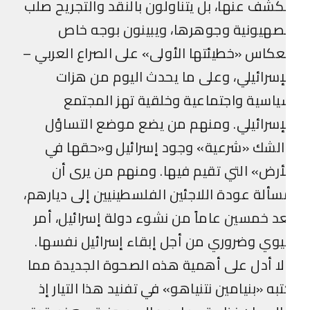
كشف عنها، بل يتناولون بالنقد والتجريح صلب
صهيونية وجوهرها، ويبينون بوجه خاص
عكاس «خطيئتها الأولى» على الصراع العربي –
إسرائيلي، وعلى ما يحدث اليوم من هزات
اسية واجتماعية وخلقية تهز المجتمع
إسرائيلي. ومنهم من يضع موضع التساؤل
لشك «شرعية» وجود إسرائيل و«حقها في
أرض» التي تقيم فيها. ومنهم من يرى أن
ألة عودة اللاجئين الفلسطينيين إلى ديارهم،
د خمسين عاماً من نشوء دولة إسرائيل، أمر
وي وضروري من أجل إبقاء إسرائيل نفسها.
ا أدل على أهمية هذه الصحوة الجديدة مما
به «بنيامين نتنياهو» في تفنيد هذا التيار إذ