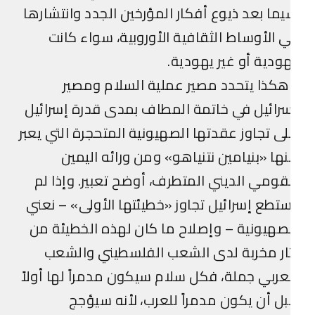
ما بعد ذيوع أفكار المؤرخين الجدد وانتشارها
 الأوساط الثقافية الأوروبية، سواء كانت
ودية أو غير يهودية.
كذا يتحدد مصير عملية السلام ومصير
رائيل في خاتمة المطاف بمدى قدرة إسرائيل
ى تجاوز عقدتها الصهيونية المتحجرة التي يعبر
ها «بنيامين نتنياهو» ومن ورائه اليمين
قومي الديني المتطرف، أوضح تعبير. وإذا لم
تطع إسرائيل تجاوز «خطيئتها الأولى» – نعني
صهيونية – وإصلاح ما كان لهذه الخطيئة من
ار مخربة لدى الشعب الفلسطيني والشعب
عربي جملة، فكل سلام سيكون مدمراً لها أولاً
ل أن يكون مدمراً للعرب، لأنه سيؤجج