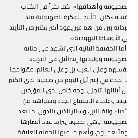
صهيونية وأهدافها». كما نقرأ في الكتاب
سه «كان التأييد للفكرة الصهيونية منذ
بداية بين من هم غير يهود أكثر بكثير من التأييد
 الأوساط اليهودية».
ما الحقيقة الثانية التي تشهد على جناية
صهيونية ووليدتها إسرائيل على اليهود
فسهم وعلى العرب بل وعلى العالم، فقوامها
 نجده في إسرائيل اليوم من صحوة لدى الكثير
 أبنائها، تتجلى بوجه خاص لدى المؤرخين
جدد وعلماء الاجتماع الجدد وسواهم من
أدباء والفنانين، وسائر الذين ينادون بما بعد
صهيونية. وهي صحوة يتزايد عدد أنصارها
ماً بعد يوم، وأهم ما فيها الحملة العنيفة