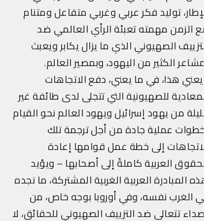
إطار، توليد فكر عربي وغربي متفاعل ومتنام
 الزمن مهمته تعبئة الرأي العالمي ضد
تزييف الصهيوني الذي ما يزال يكابر ويعبث
شاعر الكثير من اليهود، وبمصير العالم.
عني هذا، في ما يعني، دفع الاتجاهات
معادية للصهيونية التي تتجلى لدى طائفة غير
يلة من يهود إسرائيل ويهود العالم نحو القيام
طوات عملية جادة من أجل ترجمة تلك
اتجاهات إلى خطة عمل قوامها إعادة
حقوق العربية كاملةً إلى أصحابها – ويؤيد
ه المبادرة العربية الغربية المشتركة، ما نجده
 الغرب نفسه، وفي أوروبا بوجه خاص، من
داء تتعالى ضد التزييف الصهيوني للحقائق، لا