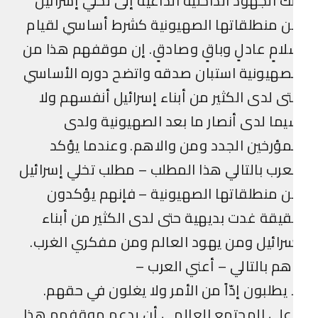
ك الجهود الداخلية الداعية إلى تخلي إسرائيل
 منطلقاتها الصهيونية كشرط أساسي لقيام
امٍ عادلٍ وباقٍ وصادقٍ. إن موقفهم هذا من
صهيونية استبان صدقه واتضح دوره الأساسي
ى لدى الكثير من أبناء إسرائيل أنفسهم ولا
ما لدى أنصار ما بعد الصهيونية ولدى
مؤرخين الجدد ومن والاهم. وعندما يؤكد
عرب بالتالي هذا المطلب – مطلب تخلي إسرائيل
 منطلقاتها الصهيونية – فإنهم يؤكدون
يقة غدت بديهية حتى لدى الكثير من أبناء
رائيل ومن يهود العالم ومن مفكري الغرب.
م بالتالي – أعني العرب –
 يطلبون إدّاً من الأمر ولا يغلون في حقهم.
على المجتمع العالمي أن يدعم موقفهم هذا