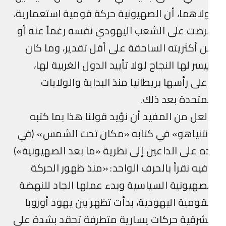
لاهما، أن الصهيونية حركة قومية استعمارية،
ضت على الشعب اليهودي نفسه رغماً عنه أو
 أكثريته الساحقة على أقل تقدير، وما كان
يسر لها النجاح لولا تأييد الدول الغربية لها،
لى رأسها بريطانيا منذ البداية والولايات
متحدة بعد ذلك.
عل من المفيد أن نؤيد قولنا هذا بما كتبه
تنياهو» في كتابه «مكان تحت الشمس» (في
ه على الداعين إلى نظرية «ما بعد الصهيونية»)
يه نقرأ بالحرف الواحد: «منذ ظهور الحركة
صهيونية السياسية وبدء عملها الجاد للنهضة
قومية اليهودية، بدأت تظهر بين يهود أوروبا
شرقية حركات يسارية متطرفة تحقد بشدة على