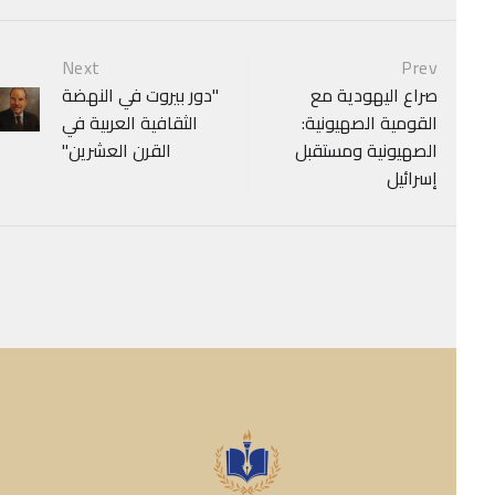
P
Next
Prev
صراع اليهودية مع
"دور بيروت في النهضة
navigat
القومية الصهيونية:
الثقافية العربية في
الصهيونية ومستقبل
القرن العشرين"
إسرائيل