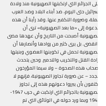
ى الجرائم التي ارتكبتها الصهيونية منذ ولادة
رائيل حتى اليوم، ضد أبناء البلاد وضد العرب
لة، وضرورة التكفير عنها. وقد رأينا أن هذه
دعوة إلى «ما بعد الصهيونية» ترى أن
صهيونية أصبحت من التاريخ وأن عهدها مضى
نقضى. بل يرى كثير من روادها وأنصارها أن
صهيونية تحمل في تكوينها العضوي وبنيتها
ادة القتل والتخريب والتدمير. وحين يتحدث
حاب هذه الصحوة – ولا سيما المؤرخون
جدد – عن ضرورة تجاوز الصهيونية، فإنهم لا
تفون بأن يبرروا دعوتهم هذه إلى تجاوز
الصهيونية بالجرائم التي ارتكبت في حرب 1947-
1949 وبما ورد حوله في الوثائق التي تم