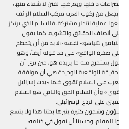
صراعات داخلها ويعرضها لفتن لا شفاء منها،
جعل من ركوب العرب مركب السلام الزائف
ها عملية انتحار مشتركة. فالسلام الذي يرتكز
ى أنصاف الحقائق والتشويه، كما يقول
نيامين نتنياهو» نفسه «لا بد من أن يتحطم
ى صخرة الواقع» على حد قوله أيضاً، وهو
ل يستخرج منه ما يريده هو، حين يرى أن
حقيقة الواقعية الوحيدة هي أن موافقة
عرب على السلام تقوى كلما «بدت إسرائيل
وى» وأن السلام الحق والباقي هو السلام
مبني على الردع الإسرائيلي.
ون وشجون كثيرة يثيرها بحثنا هذا ولا يتسع
ا المقام. وحسبنا أن نقول في ختامه: