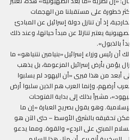
ل: «إن نظرية «ما بعد الصهيونية» هذه، تعتبر
ثر خطورة على مستقبلنا من الهجمات
خارجية، إذ أن تنازل دولة إسرائيل عن المبادئ
صهيونية يعتبر تنازلاً عن مبدأ حياتها، وعند ذلك
دأ بالذبول».
ك أن رئيس وزراء إسرائيل «بنيامين نتنياهو» ما
ال يؤمن بأرض إسرائيل المزعومة، بل يذهب
ى أبعد من هذا فيرى «أن اليهود لم يسلبوا
عرب أرضهم، وإنما العرب هم الذين سلبوا أرض
يهود»، مشيراً بذلك إلى بداية الفتوحات
إسلامية. وهو يقول بصريح العبارة «إن ما
كن تحقيقه بالشرق الأوسط – حتى الآن هو
سلام المبني على الردع» والقوة. ومما يدعو
ى السخرية أنه يرى أن مثل هذا السلام