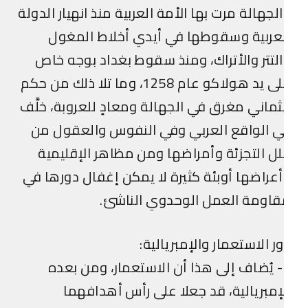
لجهالة مرت بها الأمة العربية منذ انهيار الدولة
عربية وسقوطها في أيدي أخلاط المغول
لتتر والأتراك، ومنذ سقوط بغداد بوجه خاص
على يد هولاكو عام 1258، وما تلا ذلك من حكم
ماني مغرق في الجهالة ومعادٍ للعروبة، خلَّف
 الواقع العربي وفي النفوس والعقول من
لل التجزئة وأمراضها ومن مظاهر الإقليمية
عراضها أوبئة كثيرة لا يمكن إغفال دورها في
اومة العمل الوحدوي الناشئ.
ر الاستعمار والإمبريالية:
3- يُضاف إلى هذا أن الاستعمار، ومن بعده
إمبريالية، قد جعلا على رأس أهدافهما