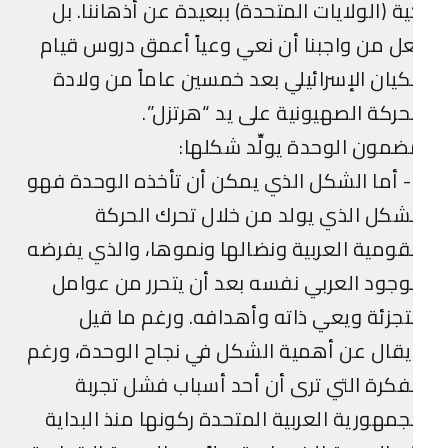
ة (الولايات المتحدة) ببعيدة عن أذهاننا. بل
ل من واجبنا أن نعي وعياً أعمق دروس قيام
كيان الإسرائيلي بعد خمسين عاماً من ولادة
حركة الصهيونية على يد “هرتزل”.
مون الوحدة يولِّد شكلها:
9- أما الشكل الذي يمكن أن تأخذه الوحدة فهو
شكل الذي يولد من خلال تحرك الحركة
قومية العربية ونضالها ونموها، والذي يفرضه
وجود العربي نفسه بعد أن يتحرر من عوامل
تجزئة ويعي ذاته وأهدافه. ورغم ما قيل
قال عن أهمية الشكل في نجاح الوحدة، ورغم
فكرة التي ترى أن أحد أسباب فشل تجربة
جمهورية العربية المتحدة ركونها منذ البداية