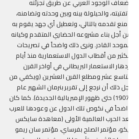
عاف الوجود العربي عن طريق تجزئته
فتيته، والحيلولة بينه وبين وحدته وتضامنه،
نع تقدمه بالتالي، وتعطيل أي جهد يقوم به
 أجل بناء مشروعه الحضاري المتقدم وكيانه
موحد القادر. ونرى ذلك واضحاً في تصريحات
كثير من أقطاب الدول الاستعمارية منذ أيام
دهار الاستعمار البريطاني في أواخر القرن
تاسع عشر ومطلع القرن العشرين (ويكفي من
ل ذلك أن نرجع إلى تقرير بنرمان الشهير عام
(1907) حتى ظهور الإمبريالية الجديدة). كما كان
ضحاً في نكوص تلك الدول عن وعودها للعرب
د الحرب العالمية الأولى (معاهدة سايكس
كو، مؤتمر الصلح بفرساي، مؤتمر سان ريمو