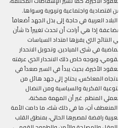
عقود الأخيرة، كما تشير الإسقاطات المختلفة،
 اقتصادية واجتماعية وتربوية وسواها.
لبلاد العربية في حاجة إلى بذل الجهد أضعافاً
اعفة إذا هي أرادت أن تحدث تغييراً ذا شأن
 النتائج التي يفرزها امتداد السياسات
ماضية في شتى الميادين. وتحويل الانحدار
قومي، وبوجه خاص ذلك الانحدار الذي عرفته
عقود الأخيرة، بحيث يبدأ في السير صعداً في
اتجاه المعاكس، يحتاج إلى جهد هائل من
توعية الفكرية والسياسية ومن النضال
عملي المنظم. غير أن المهمة ممكنة،
لمنعطف آتِ، ما في ذلك شك، ما دامت الأمة
عربية رافضة لمصيرها الحالي، بمنطق القلب
لعقل والمصلحة والأمن والطموح القومي،