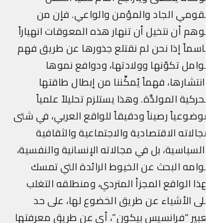
قومي الجاد والمؤمن والواعي. فإن من
وهم أن نتخيل أن تنهار هذه المعوقات انهياراً
سماً إذا نحن لم نقتلع جذورها عن طريق فهم
امل تكوّنها وولادتها، ودوافع نموها
نتشارها، فهماً يُمكِّننا من إبطال طاقتها
حركية المولدَّة. وهذا يستلزم تحليلاً علمياً
ضوعياً رصيناً ودقيقاً للواقع العربي، في شتى
الاته الاقتصادية والاجتماعية والثقافية
لسياسية، بل في مجالاته الإنسانية والنفسية،
امه البحث عن الخيوط الرائدة التي تمسك
ذا الواقع المجزأ المتردي، ومنطلقه التغلب
ى الأشياء عن طريق الخضوع لها، على حد
بير “فرانسيس بيكون”، أي عن طريق معرفتها