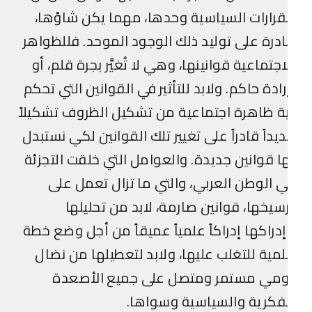
قرارات السياسية وحدها، مهما يكن شاؤها،
درة على توليد ذلك الوجود الموحد. فللظواهر
اجتماعية قوانينها، وهي لا تُغيَّر بجرة قلم، أو
رادة حاكم. ولابد للتأثير في القوانين التي تحكم
ة ظاهرة اجتماعية من تشكيل الظروف تشكيلاً
يداً قادراً على تغيير تلك القوانين لكي نستبدل
ا قوانين جديدة. والعوامل التي خلقت التجزئة
 الوطن العربي، والتي ما تزال تعمل على
سيخها، قوانين صارمة، لابد من تحليلها
دراكها إدراكاً علمياً عميقاً من أجل وضع خطة
مية للتغلب عليها، ولابد لتعطيلها من نضال
ومي مستمر ومتصل على جميع الأصعدة
فكرية والسياسية وسواها.