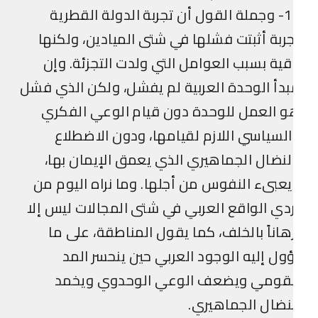
10- وجملة القول أن تجربة الدولة القطرية
ربة أثبتت فشلها في شتى الميادين، ولكنها
قية بسبب العوامل التي ولدت التجزئة. وإن
دأ الوحدة العربية لم يفشل، ولكن الذي فشل
 العمل للوحدة دون قيام الوعي الفكري
لسياسي اللازم لقيامها، ودون الاضطلاع
لنضال الجماهيري الذي يعمق الإيمان بها،
عبىء النفوس من أجلها. وما نراه اليوم من
دي الواقع العربي في شتى المجالات ليس إلا
هاناً بالخلف، كما يقول المناطقة، على ما
ول إليه الوجود العربي حين ينحسر المد
لقومي ويضعف الوعي الوحدوي ويخمد
نضال الجماهيري.