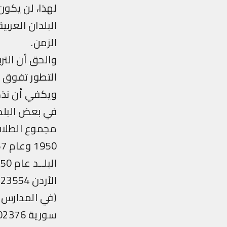
لهذا، لن يكون
الزمن.
والحق أن التر
التطور تفوق 
ويكفي أن نذكر 
في بعض البلدان العربية
مجموع الطلاب 
1950 وعام 1967
البلــد عام 1950-51 1967-1968
الأردن 23554
(في المدارس الح
سورية 302376 1047164