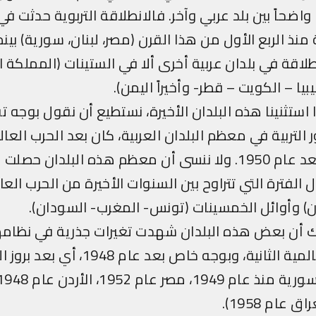
 واضحاً بين بلد عربي وآخر. فالانطلاقة التربوية حدثت 
ة منذ الربع الأول من هذا القرن (مصر، لبنان، سورية) بين
لاقة في بلدان عربية أخرى ألا في الستينات (المملكة ال
يا – الكويت – قطر- وأخيراً اليمن).
استثنينا هذه البلدان الأخيرة، نستطيع أن نقول بوجه تق
تربية في معظم البلدان العربية، كان بعد الحرب العالمي
وبوجه خاص بعد عام 1950. ولا ننسى أن معظم هذه البلدان حصل
 الفترة التي تتراوح بين السنوات الأخيرة من الحرب العال
ن) وأوائل الخمسينات (تونس- المغرب- السودان).
ك أن بعض هذه البلدان شهدت تغيرات جذرية في نظام
بعد الحرب العالمية الثانية، وبوجه خاص بعد عام 