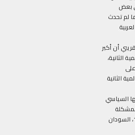
في بعض
ما لم تحدث
عربية
ريبي أن أكبر
ة الثانية،
ت على
مية الثانية
ها السياسي
1948، أي بعد بروز المشكلة
الفلسطينية (سورية منذ عام 1949، مصر عام 1952، الأردن عام 1948، السودان