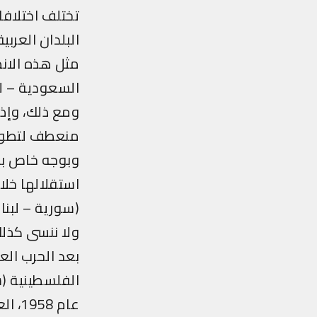
تختلف اختلافا
البلدان العربي
مثل هذه الانط
السعودية – ليب
ومع ذلك، وإذا 
منعطف لتطور ال
استقلالها خلال
(سورية – لبنا
ولا ننسى كذل
عام 1958، العراق عام 1958).