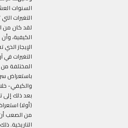
السنوات العشر 
التغيرات التي 
لقد كان من ال
الكيفية، وأن 
الإيجاز الذي 
التغيرات في آ
المختلفة من آث
باستعراض سريع
والكيفي- خلال
بعد ذلك إلى ت
(أولا) استعراض
من الصعب أن 
التاريخية. ذلك