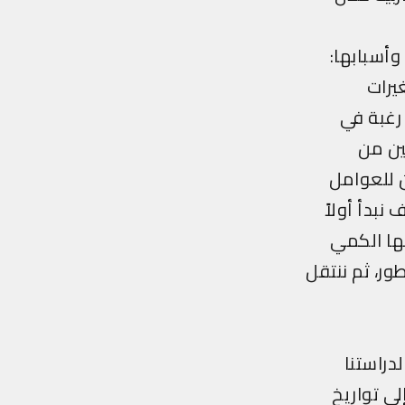
 وأسبابها:
يرات
 رغبة في
ين من
ن للعوامل
نبدأ أولاً
يها الكمي
ور، ثم ننتقل
دراستنا
لى تواريخ