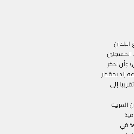
البلدان
 المسجلين
) وأن نذكر
 زاد بمقدار
ام 1967/68 (قفز من 8.5 مليون تقريبا إلى
 العربية
ميذ
المسجلين في التعليم الابتدائي 10% في الخمسينات، بينما هبط إلى 6% في