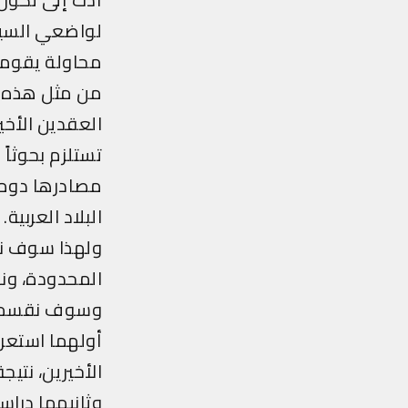
لواضعي السياس
محاولة يقومون
من مثل هذه الن
العقدين الأخي
تستلزم بحوثاً 
مصادرها دوماً
البلاد العربية.
ولهذا سوف نك
المحدودة، ونس
وسوف نقسم مو
أولهما استعرا
الأخيرين، نتيج
وثانيهما دراس