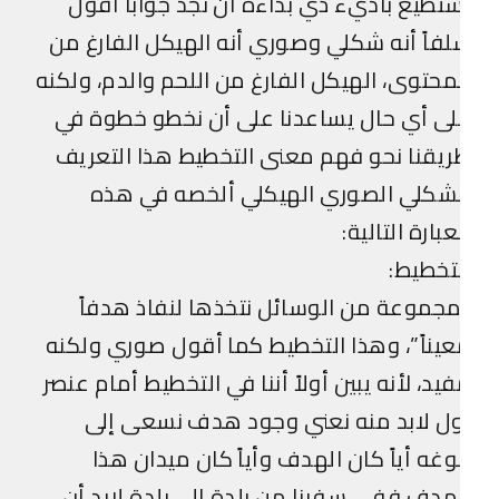
تطيع باديء ذي بداءة أن نجد جواباً أقول
فاً أنه شكلي وصوري أنه الهيكل الفارغ من
محتوى، الهيكل الفارغ من اللحم والدم، ولكنه
ى أي حال يساعدنا على أن نخطو خطوة في
يقنا نحو فهم معنى التخطيط هذا التعريف
لشكلي الصوري الهيكلي ألخصه في هذه
عبارة التالية:
تخطيط:
جموعة من الوسائل نتخذها لنفاذ هدفاً
يناً”، وهذا التخطيط كما أقول صوري ولكنه
يد، لأنه يبين أولاً أننا في التخطيط أمام عنصر
ل لابد منه نعني وجود هدف نسعى إلى
وغه أياً كان الهدف وأياً كان ميدان هذا
هدف ففي سفرنا من بلدة إلى بلدة لابد أن