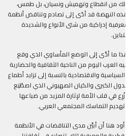
لك من انقطاع وتهميش ونسيان، بل طمس،
ه النهضة قد أدّى إلى تصادم وتناقض أنظمة
رفية إدراكية من شتى الأنواع والشديدة
تباين.
ا ما أدَّى إلى الوضع المأساوي الذي وقع
ه العرب اليوم من الناحية الثقافية والحضارية
لسياسية والاقتصادية بالنسبة إلى تزايد أطماع
دول الكبرى والكيان الصهيوني الذي اصطُنِع
ُرِع في قلب الأمة لإثارة المزيد من ضياعها
هديم التماسك المجتمعي العربي.
ود هنا أن أبيِّن مدى التناقضات في الأنظمة
فكرية والمعرفية التي تتصارع في ثقافتنا