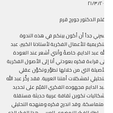
٢١/٣/٢٠
لم الدكتور جورج قرم
رني جداً أن أكون بينكم في هذه الندوة
تكريمية للأعمال الفكرية لأستاذنا الكبير، عبد
له عبد الدايم، خاصةً وأنني أشعر عند العودة
ى قراءة فكره بعودتي أنا إلى الأصول الفكرية
أصيلة التي من خلالها تطوَّر وتكوَّن عقلي
تحليلي لمشكلات أمتنا العربية. فقد ركَّز عبد الله
د الدايم مجهوده الفكري القيّم على تحديد
كاليات تكوين ثقافة عربية حديثة مستقلة
تماسكة. وقد اندرج فكره ومنهجه التحليلي
 إطار الفكر النهضوي العربي، هذا الفكر الذي