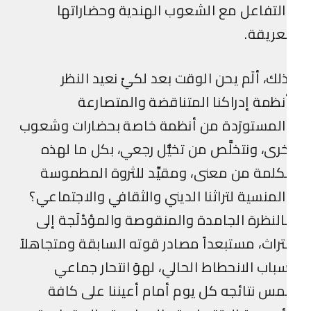
لتفاعل مع الشعوب الهندية وحضاراتها
عريقة.
لك، ألَم يحن الوقت بعد لكيْ نعيد النظر
نظمة إدراكنا المتناقضة والمتصارعة
المستورَدة من أنظمة خاصة بحضارات وشعوب
رى، ونتخلَّص من تخيُّل رجعي، بكل ما لهذه
كلمة من معنى، ومقيِّد للثروة المطموسة
لمنسية لتراثنا الديني والثقافي والاجتماعي؟
لنظرة الجامدة والمنقوصة والمؤدْلَجة إلى
تراث، مستبعداً مصادر قوته السابقة ومتجاهلاً
باب الانحطاط الحالي، لهوَ انتحار جماعي
مس نتائجه كل يوم أمام أعيننا على كافة