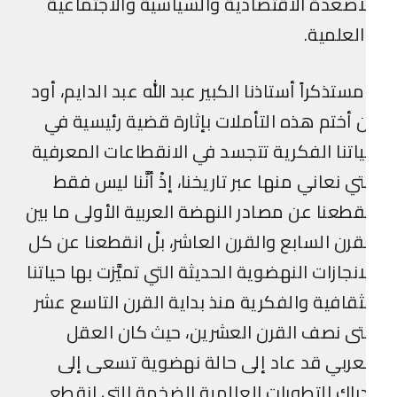
أصعدة الاقتصادية والسياسية والاجتماعية
لعلمية.
ستذكراً أستاذنا الكبير عبد الله عبد الدايم، أود
 أختم هذه التأملات بإثارة قضية رئيسية في
اتنا الفكرية تتجسد في الانقطاعات المعرفية
تي نعاني منها عبر تاريخنا، إذْ أنَّنا ليس فقط
قطعنا عن مصادر النهضة العربية الأولى ما بين
قرن السابع والقرن العاشر، بلْ انقطعنا عن كل
انجازات النهضوية الحديثة التي تميَّزت بها حياتنا
ثقافية والفكرية منذ بداية القرن التاسع عشر
ى نصف القرن العشرين، حيث كان العقل
عربي قد عاد إلى حالة نهضوية تسعى إلى
راك التطورات العالمية الضخمة التي انقطع