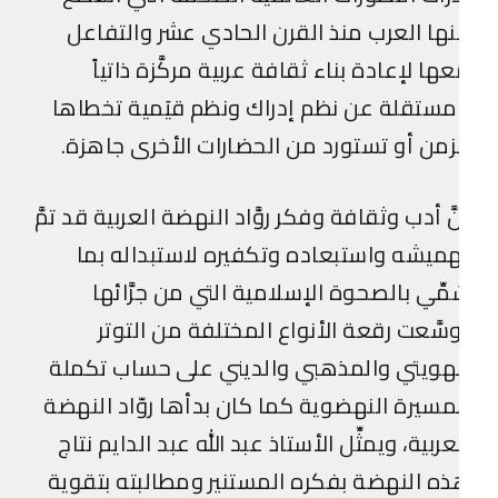
ها العرب منذ القرن الحادي عشر والتفاعل
ها لإعادة بناء ثقافة عربية مركَّزة ذاتياً
ستقلة عن نظم إدراك ونظم قيَمية تخطاها
زمن أو تستورد من الحضارات الأخرى جاهزة.
َّ أدب وثقافة وفكر روَّاد النهضة العربية قد تمَّ
ميشه واستبعاده وتكفيره لاستبداله بما
مِّي بالصحوة الإسلامية التي من جرَّائها
سَّعت رقعة الأنواع المختلفة من التوتر
هويتي والمذهبي والديني على حساب تكملة
مسيرة النهضوية كما كان بدأها روّاد النهضة
عربية، ويمثِّل الأستاذ عبد الله عبد الدايم نتاج
ه النهضة بفكره المستنير ومطالبته بتقوية