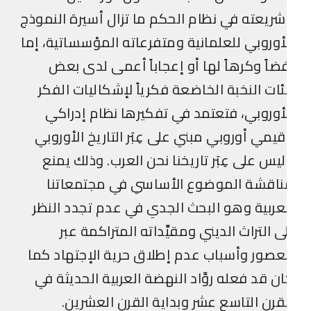
ريعته في نظام الحكم ما تزال أسيرة النموذج
أوروبي للعلمانية ومتفرعاته المؤسساتية، إما
ضاً وكرهاً لها أو إعجاباً أعمى لدى بعض
ات النخبة الخاضعة فكرياً لإشكاليات الفكر
أوروبي، فتعتمد في تفكيرها نظام إدراكي
يمي أوروبي مبني على عِبَر التاريخ الأوروبي
يس على عِبَر تاريخنا نحن العرب. وذلك يمنع
ناقشة الموضوع الأساسي في مجتمعاتنا
عربية وهو البحث الجدي في عدم تجدد النظر
ى التراث الديني ومقيِّداته المتراكمة عبر
عصور وأسباب عدم إطلاق حرية الإجتهاد كما
ن قد فعله روَّاد النهضة العربية الحديثة في
قرن التاسع عشر وبداية القرن العشرين.