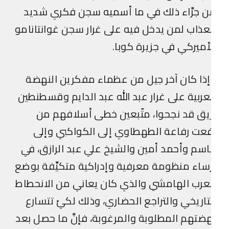
 جرَّاء ذلك في ما أسميه سجن فكري شديد
عذاب لمن يدخل فيه على غرار سجن غوانتانامو
أميركي في جزيرة كوبا.
ذا كان آخر جيل من عظماء مفكرين النهضة
عربية على غرار عبد الله عبد الدايم وقسطنطين
يق قد نجحوا، متّبعين خطى أسلافهم من
عت رفاعة الطهطاوي إلى الكواكبي وإلى
سم وأحمد أمين والشيخ علي عبد الرازق، في
ساء منظومة معرفية وإدراكية متكيِّفة بوضع
عرب الهامشي والذي كان يعاني من الانحطاط
تاريخي والتراجع الحضاري، وذلك لكيْ تتسارع
ضتهم المطلوبة والمرغوبة، فإنَّ ما حصل بعد