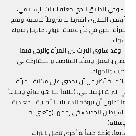
- وفي الطلاق الذي جعله التراث الإسلامي،
بغض الحلال»، اشترط له شروطاً قاسية، ومنح
مرأة الحق في حلّ عقدة الزواج، كالرجل سواء
واء.
 وقد ساوى التراث بين المرأة والرجل فيما
صل بالعمل وتقلّد المناصب والمشاركة في
حرب والجهاد.
لأمثلة أكثر من أن تحصى على مكانة المرأة
 التراث الإسلامي، (خلافاً لما هو شائع وخلافاً
ا تحاول أن تروجّه الدعايات الأجنبية المعادية
لشيطان الجديد» في زعمها (وتعني به
إسلام).
بعاً: وُثمة مسألة أخرى تتصل بالتراث