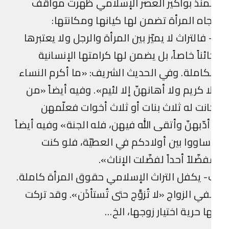
نذ بواكير العصر الإسلامي ظهرت مواقف
اه المرأة تضمن لها كيانها ومكانتها:
 فالتراث لا يميّز بين المرأة والرجل ولا يعتبرها
ئناً خاصاً، بل يضمن لها كرامتها الإنسانية
كاملة. وفي الحديث الشريف: «ما أكرم النساء
ا كريم ولا أهانهنّ إلا لئيم». وفيه أيضاً «من
نت له ثلاث بنات أو ثلاث أخوات فعلّمهن
دّبهنّ وأتقى الله فيهن، فله الجنة» وفيه أيضاً
اووا بين أولادكم في العطيّة، فلو كنت
ضّلاً أحداً لفضّلت الإناث».
 يكفل التراث الإسلامي حقوق المرأة كاملة.
ي الزواج «لا تُزوَّج حتى تُستأذَن». وقد تركت
ا حرية اختيار زوجها، الخ…