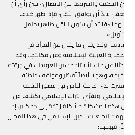
ن الحكمة والشريعة من الاتصال» حين رأى أن
عقل لابدّ أن يوافق النّقل، فإذا ظهر خلاف
نهما «فلابّد أن يكون للنقل ظاهر يحتمل
تأويل».
دساً: وقد يقال ما يقال عن المرأة في
حضارة العربية الإسلامية وعن مكانتها. وقد
ثنا عن ذلك الأستاذ حسين العويدات في ورقته
قيمة، وههنا أيضاً أفكار ومواقف خاطئة
تشرت لدى عامة الناس في عصور التخلف
إسلامي. وتقرّي التراث الإسلامي يكشف عن
 هذه المشكلة مشكلة زائفة إلى حد كبير، إذا
همت اتجاهات الدين الإسلامي في هذا المجال
ّ فهمها: