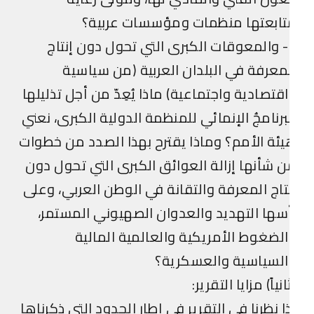
تابعتها منظمات ومؤسسات عربية؟
5- والمعوقات الكبرى التي تحول دون إنتاج
معرفة في البلدان العربية (من سياسية
قتصادية واجتماعية) ماذا يُعِدّ من أجل تذليلها
برنامجُ الإنمائي للمنظمة الدولية الكبرى، نعني
ئة الأمم؟ وماذا يقترح بهذا الصدد من خطوات
 شأنها إزالة العوائق الكبرى التي تحول دون
تاج المعرفة والتقانة في الوطن العربي، وعلى
سها التهديد والعدوان الصهيوني المستمر،
لضغوط الأمريكية والعالمية المالية
السياسية والعسكرية؟
انياً) مزايا التقرير:
ا نظرنا في التقرير في إطار الحدود التي ذكرناها