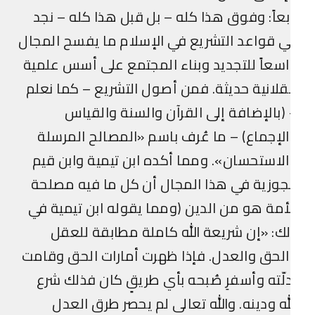
بعاً: وفوق هذا كله – بل قبل هذا كله – نجد
 قواعد التشريع في الإسلام ما يفسح المجال
سعاً للتجديد وبناء المجتمع على أسس علمية
لانية حديثة. فمن أصول التشريع – كما نعلم
(بالإضافة إلى القرآن والسنة والقياس
لإجماع) – ما عُرف باسم «المصالح المرسلة
لاستحسان». ومما أكده ابن تيمية وابن قيم
جوزية في هذا المجال أن كل ما فيه مصلحة
أمة هو من الدين (ومما يقوله ابن تيمية في
ك: «إن شريعة الله كاملة مطابقة للعقل
لحق والعدل. فإذا ظهرت أمارات الحق وقامت
لّته وأسفرِ صُبحه بأي طريقٍ كان فذلك شرع
له ودينه. والله تعالى لم يحصر طرق العدل