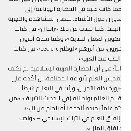
ما كانت عليه في الحضارة اليونانية) إلى
دوران حول الأشياء، بفضل المشاهدة والتجربة
لبحث. كما تحدث عن ذلك «راندال» في كتابه
كوين العقل الحديث»، وكما تحدث آخرون
كثيرون، من أبرزهم «لوكلير Leclerc» في كتابه
لطب عند العرب».
لثاً: على أن الحضارة العربية الإسلامية لم تكتف
قديس العلم بأنواعه المختلفة، بل أكّدت على
ورة بذله للآخرين، ورأت في التعليم شرطاً
يام العالم بواجباته (في الحديث الشريف: «من
م علماً يجيده ألجمه الله بلجام من نار»).
نفاق العلم في التراث الإسلامي – «واجب
نفاق المال».