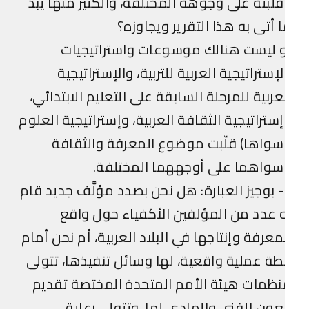
لّبته على وجوهه المختلفة، والكثير منها يبذّ
 أتى به هذا التقرير ويجاوزه؟
 ليست هنالك موسوعات واستراتيجيات
لإستراتيجية العربية للتربية، والإستراتيجية
عربية للمرحلة السابقة على التعليم الابتدائي،
ستراتيجية الثقافة العربية، وإستراتيجية العلوم
واها) قلّبت موضوع المعرفة والثقافة
واهما على أوجههما المختلفة.
4- بوجيز العبارة: هل نحن بصدد مؤلَّف جديد قام
 عدد من المؤلفين الأكفياء حول واقع
معرفة وإنتاجها في البلاد العربية، أم نحن أمام
ة عملية واقعية، لها وسائل تنفيذها، تتولى
ظمات هيئة الأمم المتحدة المختصة تقديم
عون الفني والمادي لها، وتتولى رعاية