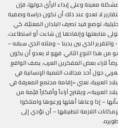
شكلة معينة وعلى إبداء الرأي حولها، فإن
تقارير لا تعدو عند ذلك أن تكون دراسة وصفية
ليلية، توضع قيد تصرف البلدان المعنيّة، كي
ولى متابعتها وإنفاذها إن شاءت أو استطاعت.
2- والتقرير الذي بين يدينا – ومثله الذي سبقه –
 من هذا النوع الثاني. فهو لا يعدو أن يكون
ضاً لآراء بعض المفكرين العرب، يصف الواقع
عربي حول أحد مجالات التنمية الإنسانية في
بلاد العربية، نعني «إقامة مجتمع المعرفة في
بلاد العربية»، ويقترح آراءاً وأفكاراً قيّمة من
نها – إذا وعاها أهلها ورعوها وامتلكوا
إمكانات اللازمة لتطبيقها – أن تؤدي إلى
ويره.