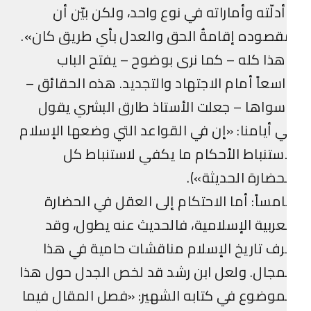
دلّته وأماراته في نوع واحد، ولكن بيّن أن
صوده إقامةُ الحق والعدل بأي طريق كان».
ذا كله – كما نرى بوضوح – يفتح الباب
سعاً أمام الاجتهاد والتجديد. هذه الحقائق –
واها – جعلت الأستاذ طارق البشري يقول
 أيامنا: «إن في القواعد التي وضعها الإسلام
ستنباط الأحكام ما يكفي لاستنباط كل
حضارة الحديثة»).
مساً: أما الاحتكام إلى العقل في الحضارة
عربية الإسلامية، فالحديث عنه يطول، وقد
ف تاريخ الإسلام مناقشات حامية في هذا
مجال. ولعل ابن رشد قد لخص الجدل حول هذا
موضوع في كتابه الشهير: «فصل المقال فيما