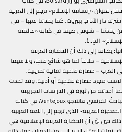
الكاتب السويسري بوازار Boisard، في كتاب
مل عنوان «إنسانية الإسلام» ترجم إلى العربية
شرته دار الآداب ببيروت، كما يحدثنا عنها – في
 يحدثنا – شوقي ضيف في كتابه «عالمية
إسلام»، الخ…).
نياً: يضاف إلى ذلك أن الحضارة العربية
إسلامية – خلافاً لما هو شائع عنها، ولا سيما
 الغرب – حضارة علمية تقانية تجريبية،
يست مجرد حضارة فقهية أو أدبية. وقد تحدث
ا أحدثته من ثورة في الدراسات التجريبية
الباحثُ الفرنسي فانتيجو Ventéjoux، في كتابه
لمعجزة العربية» الذي ترجم إلى اللغة العربية،
لك حين بيّن أن الحضارة العربية الإسلامية هي
تي نقلت العقل الإنساني من الدوران حول ذاته