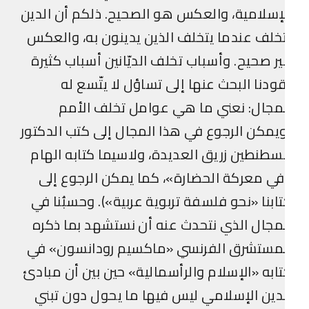
إسلامية، والعكس هو الصحيح. ذلكم أن الدين
خلف عندما يتخلف الذين يدينون به، والعكس
ر صحيح. وأسباب تخلف الديّانين أسباب كثيرة
ودنا البحث عنها إلى تساؤل لا يتّسع له
مجال: نعني ما هي عوامل تخلف الأمم
يمكن الرجوع في هذا المجال إلى كتب الدكتور
طنطين زريق العديدة، ولاسيما كتابه الهام
ي معركة الحضارة»، كما يمكن الرجوع إلى
ابنا «نحو فلسفة تربوية عربية»). وحسبُنا في
مجال الذي نتحدث عنه أن نستشهد بما ذكره
لمستشرق الفرنسي «ماكسيم رودانسون» في
ابه «الإسلام والرأسمالية» حين بين أن مبادئ
دين الإسلامي ليس فيها ما يحول دون تبني