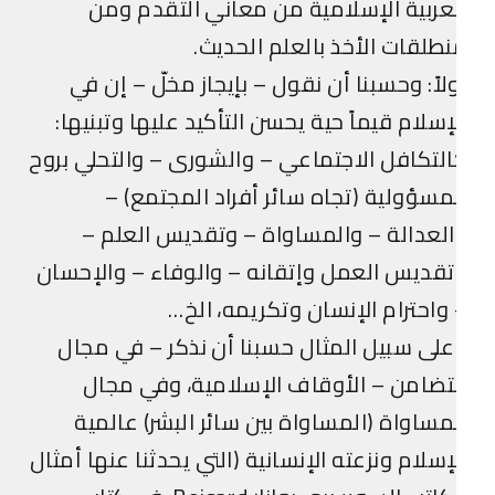
عربية الإسلامية من معاني التقدم ومن
طلقات الأخذ بالعلم الحديث.
لاً: وحسبنا أن نقول – بإيجاز مخلّ – إن في
إسلام قيماً حية يحسن التأكيد عليها وتبنيها:
لتكافل الاجتماعي – والشورى – والتحلي بروح
مسؤولية (تجاه سائر أفراد المجتمع) –
لعدالة – والمساواة – وتقديس العلم –
قديس العمل وإتقانه – والوفاء – والإحسان
واحترام الإنسان وتكريمه، الخ…
لى سبيل المثال حسبنا أن نذكر – في مجال
تضامن – الأوقاف الإسلامية، وفي مجال
مساواة (المساواة بين سائر البشر) عالمية
إسلام ونزعته الإنسانية (التي يحدثنا عنها أمثال