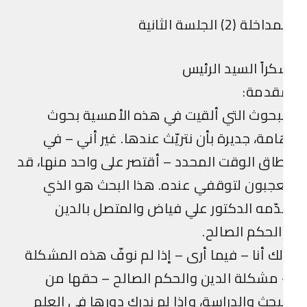
اخلة (2) الجلسة الثانية
راً السيد الرئيس
قدمة:
بحوث التي ألقيت في هذه الأمسية بحوث
مة، جديرة بأن نتريّث عندها. غير أني – في
اق الوقت المحدد – أقتصر على واحد منها، قد
جبون لتوقفي عنده. هذا البحث هو الذي
ّمه الدكتور علي فياض والمتصل بالدين
لحكم الصالح.
ك أنا – فيما أرى – إذا لم نوفّ هذه المشكلة
مشكلة الدين والحكم الصالح – حقها من
بحث والدراسة، وإذا لم ندرك دورها في العلم