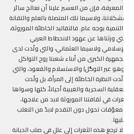
لمعرفة، فإن من العسير علينا أن نعالج سائر
كلاتنا، ولاسيما تلك المتصلة بالعلم والتقانة
لتنمية بوجه عام. فالتقاليد الخاطئة الموروثة،
تي ورثناها عن عهود الانحطاط العربي
إسلامي ولاسيما العثماني، والتي ولّدت لدى
جمهرة الكبرى من أبناء شعبنا روح التواكل
هو غير التوكُّل) والاستسلام والقعود، والتي
ّدت النظرة الخاطئة إلى المرأة، بل ولّدت
عقلية السحرية والغيبية أحياناً، كلها وسواها
رات في ثقافتنا الموروثة لابد من علاجها،
عوّقات تحول دون التقدم لابدّ من التغلب
يها.
ا ترجع هذه الثغرات إلى علل في صلب الديانة