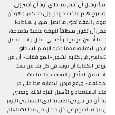
مناً: وقبل أن أختم مداخلتي أودّ أن أشير إلى
ضوع هام ولكنه مهمل إلى حد كبير، وهو أن
وص الفقه (حتى ما اتصل منها بالعبادات)
كن أن تكون منطلقاً لنهضة علمية متقدمة،
ا ما أُحسن فهمها. وأكتفي بمثال واحد متصل
رض الكفاية: فمما ذكره الإمام الشاطبي
أندلسي في كتابه الشهير «الموافقات» أن من
وض الكفاية أن يوجد في كل بلد من يسدّ
جته من المأكل والمشرب والصناعات
مختلفة». ويقع فرض الكفاية هذا على من
لك الاستعداد والتأهيل اللازم لذلك. ومعنى
ا أن من فروض الكفاية لدى المسلمين اليوم
 يتوافر لديهم في كل مجال من مجالات العلم