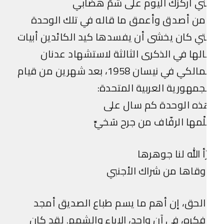
ني أركزك اليوم على شمّ هضابي
من أصدق وأعمق ما قاله في تلك الوحدة
تي كان يخشى أن يفسدها كيد الكائدين أبيات
لها في الذكرى الثالثة لاستشهاد عدنان
المالكي في نيسان 1958، بعد شهرين من قيام
جمهورية العربية المتحدة:
ذه الوحدة كم سال على
لْمها الرفّاف من جرح سَخيِّ
ّأ الله لنا جوهرها
قاها من شراك الأجنبي
لحق، إن أهم ما يسم طباع الصديق أمجد
كره، في آن واحد، الإباء والشمم. لقد كان