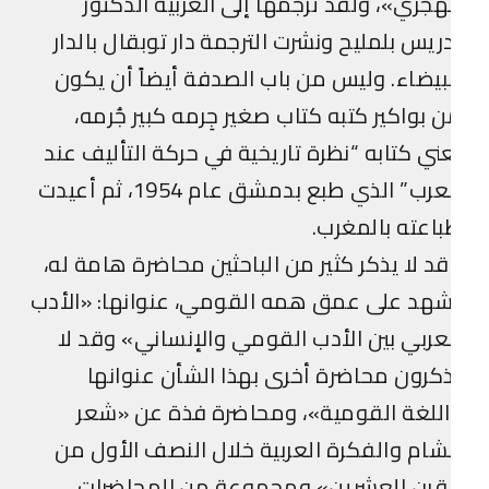
هجري»، ولقد ترجمها إلى العربية الدكتور
ريس بلمليح ونشرت الترجمة دار توبقال بالدار
بيضاء. وليس من باب الصدفة أيضاً أن يكون
 بواكير كتبه كتاب صغير جِرمه كبير جُرمه،
ني كتابه “نظرة تاريخية في حركة التأليف عند
العرب” الذي طبع بدمشق عام 1954، ثم أعيدت
اعته بالمغرب.
د لا يذكر كثير من الباحثين محاضرة هامة له،
هد على عمق همه القومي، عنوانها: «الأدب
عربي بين الأدب القومي والإنساني» وقد لا
كرون محاضرة أخرى بهذا الشأن عنوانها
للغة القومية»، ومحاضرة فذة عن «شعر
شام والفكرة العربية خلال النصف الأول من
لقرن العشرين» ومجموعة من المحاضرات