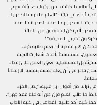
ى أساليب الكشف عنها وتوليدها بأنفسهم.
ديماً جاء في تراثنا: “العلم ما حوته الصدور لا
 حوته السطور، وما ضمه الصدر لا ما ضمه
قمطر”. ألم يكن السابقون من علمائنا
يكرهون تشييخ الصحيفة”؟
د كان هم فقدينا أن يعلم طلابه كيف
علمون، مستمسكاً بأحدث شعارات التربية
حديثة بل المستقبلية، نعني العمل على إعداد
سان قادر على أن يعلم نفسه بنفسه، لا إنساناً
علماً.
ي تراثنا من أقوال ابن قتيبة: “يظل المرء
لماً ما طلب العلم فإن ظن أنه علم فقد جهل”.
ما كتبه أحد طلابه القدامى في كلية الآداب