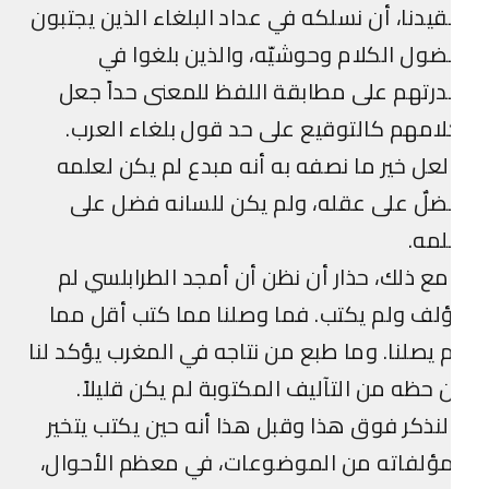
يدنا، أن نسلكه في عداد البلغاء الذين يجتبون
ول الكلام وحوشيّه، والذين بلغوا في
رتهم على مطابقة اللفظ للمعنى حداً جعل
امهم كالتوقيع على حد قول بلغاء العرب.
عل خير ما نصفه به أنه مبدع لم يكن لعلمه
لٌ على عقله، ولم يكن للسانه فضل على
مه.
ع ذلك، حذار أن نظن أن أمجد الطرابلسي لم
لف ولم يكتب. فما وصلنا مما كتب أقل مما
 يصلنا. وما طبع من نتاجه في المغرب يؤكد لنا
 حظه من التآليف المكتوبة لم يكن قليلاً.
نذكر فوق هذا وقبل هذا أنه حين يكتب يتخير
ؤلفاته من الموضوعات، في معظم الأحوال،