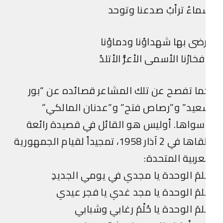
اءُ ترأبُ صدعنا وتوحد
ضى بها شهداؤنا ودماؤنا
خارُنا الأسمى الأعزُّ الأتلدُ
ا تفصح عن تلك المشاعر قصائده عن “بور
يد” و”رصاص فتح” و”عدنان المالكي”
واها. أوليس هو القائل في قصيدة رائعة
ألقاها في 2 آذار 1958، تمجيداً لقيام الجمهورية
عربية المتحدة:
لمَ الوحدة يا مجدي في يومي الجديدِ
لمَ الوحدة يا مجد غدي يا فجر عيدي
لمَ الوحدة يا حُلْمَ رغابي وشبابي