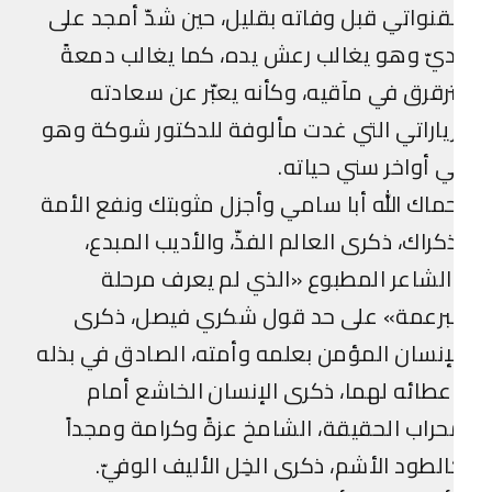
قنواتي قبل وفاته بقليل، حين شدّ أمجد على
يّ وهو يغالب رعش يده، كما يغالب دمعةً
رقرق في مآقيه، وكأنه يعبّر عن سعادته
ياراتي التي غدت مألوفة للدكتور شوكة وهو
 أواخر سني حياته.
ماك الله أبا سامي وأجزل مثوبتك ونفع الأمة
كراك، ذكرى العالم الفذّ، والأديب المبدع،
لشاعر المطبوع «الذي لم يعرف مرحلة
لبرعمة» على حد قول شكري فيصل، ذكرى
إنسان المؤمن بعلمه وأمته، الصادق في بذله
طائه لهما، ذكرى الإنسان الخاشع أمام
راب الحقيقة، الشامخ عزةً وكرامة ومجداً
لطود الأشم، ذكرى الخِل الأليف الوفيّ.