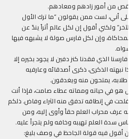
قص من أمور زادهم ومعادهم.
ى أني، لست ممن يقولون “ما ترك الأول
آخر” ولكني أقول إن لكل عالم أثراً يندّ عن
محاكاة، وإن لكل فارس صولة لا يشبهه فيها
واه.
ارسنا الذي فقدنا كنز دفين لا يجود بخيره إلا
ا نبهته الذكرى، ذكرى أصدقائه وعارفيه
لابه، يمتحون منه ويغدقون.
 هو في حياته ومماته عطاء صامت، فإذا أنت
لحت في إنطاقه تدفق منه الثراء وفاض. ذلكم
ه عرف محراب العلم حقاً وأوى إليه، ومن
س سدة العلم تهيبه وخافه ولم يتجرأ عليه.
 أقول فيه قولة الجاحظ في وصف بليغ: