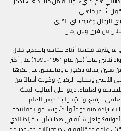
لابي هم كتبي». ويا له من خيار صعب، يذكّرنا
ول شاعر جاهلي:
ني الرجال وغيره يبني القرى
ان بين قرى وبين رجال
 لم يشرف فقيدنا أثناء مقامه بالمغرب خلال
لواذ ثلاثين عاماً (من عام 1961-1990) على أكثر
 ستين رسالة دكتوراه وماجستير، سار ذكرها
ى الألسن وحملها الركبان، وكونت أجيالاً من
أساتذة والعلماء، دربوا على أساليب البحث
علمي الرفيع، وتمرّسوا بتقديس العلم
لاستزادة منه دوماً وأبداً، وتسلحوا بمفاتيحه
دواته؟ ولعل شأنه في هذا شأن سقراط الذي
ش علمه وحقائقه في صدور تلاميذه، ودربهم