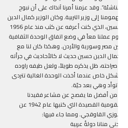
ناشئة”. وقد عزمنا أمرنا آنذاك على أن نبوح
مومنا إلى وزير التربية. وكان الوزير كمال الدين
حسين، الذي كنت أعرفه عن كثب منذ عام 1956
م عملنا معاً في وضع اتفاق الوحدة الثقافية
ن مصر وسورية والأردن. وهكذا كان لنا مع
ال الدين حسين حديث لا كالأحاديث في جرأته
راحته، ظل يذكره طويلاً، ولعل طيفه راوده
كل خاص عندما أخذت الوحدة الغالية تتردى
وأد وهي بعد حيّة.
من أفضل ما يفصح عن مشاعر فقيدنا
القومية القصيدة التي كتبها عام 1942 عن
زي القاوقجي. ومما جاء فيها:
نى منانا دولةٌ عربية