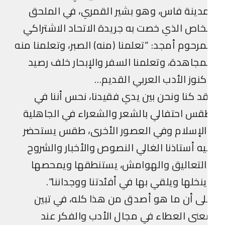
دينة فاس، وهو بشير القمري، في الملحق
خاص الذي خصت به جريدة الاتحاد الاشتراكي
مرحوم أمجد: “تعلمنا (منه) الصبر، وتعلمنا منه
مجاهدة، وتعلمنا السفر والإبحار خلف رصيد
نوز الأدب العربي القديم…
د كنا ونحن بين يدي فقيدنا، نحس أننا في
س احتفالي بالشعر والشعراء في الجاهلية
لإسلام وفي العصور الأخرى، طقس يستحضر
ه أستاذنا الغالي النصوص والأخبار والشروح
التعاليق والهوامش، يستنطقها ويمحصها
نخلها ويلقي بها في أفئدتنا ووجداننا”.
ى أن ما هو أصدق من هذا كله، في تبين
نى العطاء في مجال الأدب والفكر عند