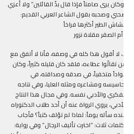
كان يرى صامتاً فإذا قال بذّ القائلين” ولا أعزي
بي وصحبه بقول الشاعر العربي القديم:
اش الطير أكثرها فراخاً
م الصقر مقلاة نزور
، لا أقول هذا كله في وصفه، فأنا لا أتفق مع
 تقالّوا عطاءه، فلقد كان قليله كثيراً، وكان
اداً متخفياً، في صدقه وصداقته، في
اسيسه ومشاعره ومثله العليا، وفي نتاجه
فكري والأدبي نفسه. وفي مجال هذا النتاج
أدبي، يروي الرواة عنه أن أحد طلاب الدكتوراه
ده سأله يوماً: لماذا لم تؤلف كتباً؟ فأجاب
لمات ثلاث: “اخترت تأليف الرجال” وفي رواية: