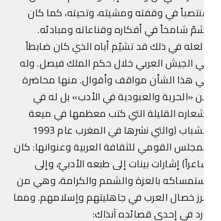
تصباً في وقفته ومشيته، وتحيته، كما كان
مّ شامخاً في أفكاره وقناعاته ومبادئه.
عله في ذلك قد تشيّم أباه الذي كان ضابطاً
 الجيش العربي خلال حكم الملك فيصل. وله
 هذا الشأن مواقف وأقوال. منها محاضرة
 «الحرية والعبودية في الأدب» بل له في
عاره القليلة التي كتب معظمها في ميعة
الشباب (والتي نشرها في المغرب عام 1993
مجلس القومي للثقافة العربية وعنوانها: كان
عراً) إشارات بينات إلى طبعه الأدبيّ، وإلى
تمساكه بالعزة والشمم والكرامة، وهي من
رز خصال العرب في جاهليتهم وإسلامهم. ومما
د في إحدى قصائده آنذاك: