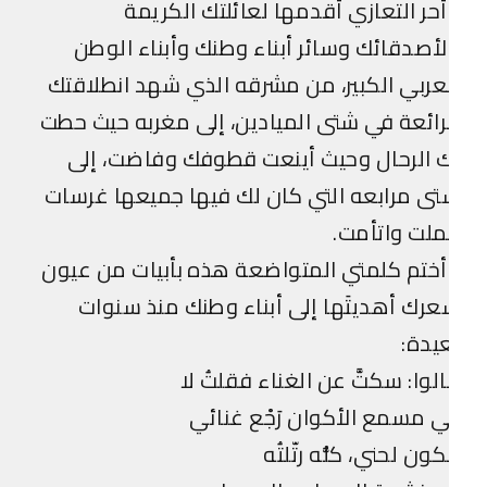
حر التعازي أقدمها لعائلتك الكريمة
أصدقائك وسائر أبناء وطنك وأبناء الوطن
عربي الكبير، من مشرقه الذي شهد انطلاقتك
رائعة في شتى الميادين، إلى مغربه حيث حطت
 الرحال وحيث أينعت قطوفك وفاضت، إلى
ى مرابعه التي كان لك فيها جميعها غرسات
لت واتأمت.
ختم كلمتي المتواضعة هذه بأبيات من عيون
رك أهديتَها إلى أبناء وطنك منذ سنوات
يدة:
لوا: سكتَّ عن الغناء فقلتُ لا
 مسمع الأكوان رَجْع غنائي
كون لحني، كلُّه رتّلتُه