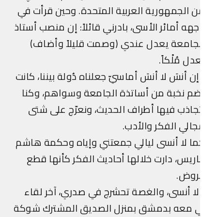
 الجمهورية العربية المتحدة. وحين قرأت في
هه أمائر الأسى، بادرني قائلاً: إن منصب أستاذ
جامعة يعدل عندي (وصمت قليلاً وأضاف)
دل مُلْكاً.
ن أنسَ لا أنسَ أماسيّ جعلناه دُولة بيننا، كانت
م نخبة من أساتذة الجامعة وسواهم، وكنا
جاذب فيها أطراف الحديث، ونعرّج على شتى
الي الفكر والأدب.
ا لا أنسى ليالي جمعتني وإياه وحكمة هاشم
اريس، دارت خلالها أحاديث الفكر كأنها قطع
روض.
ا أنسى، والغصة تحشرج في صدري، آخر لقاء
ي معه بدمشق بمنزل الصديق المشترك شوكة