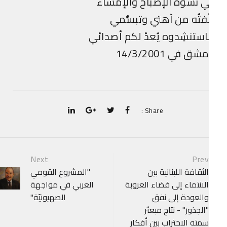
 نشوة الإصباح والإمساء
ّفتُه من آهتي وتبسُّمي
ستنشِدوه يُعدْ لكم أصدائي
شق في 14/3/2001
Share :
P
Next
Prev
الثقافة اللبنانية بين
"المشروع القومي
navigat
الانتماء إلى فضاء العروبة
العربي في مواجهة
والعودة إلى نفق
الصهيونيّة"
"الجذور" - نتاج مبعثر
سمته الاحتراب بين أفكار