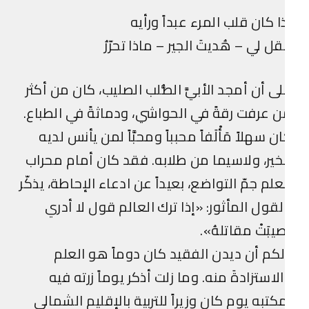
ا كان قلب المرء عبداً ورأيه
ل لي – هُديتَ الجير – ماذا تحرّرُ
ى أن أمجد الأبيَّ الصُّلب الصليب، كان من أكثر
 عرفت رقةً في الحواشي، ودماثةً في الطباع.
ن سهلاً مَأْلَفاً محبباً ومحبَّاً لمن يأنس لديه
خير، ولاسيما من طلابه. فقد كان أمام محراب
علم جمّ التواضع، بعيداً عن ادعاء الإحاطة، يذكّر
لقول المأثور: «إذا ترك العالم قول لا أدري
صيبَتْ مقاتلهُ».
كم أن ديدن الفقيد كان دوماً هو العلم
لاستزادةَ منه. وما زلت أذكر يوماً زرته فيه
كتبه يوم كان وزيراً للتربية بالإقليم الشمالي