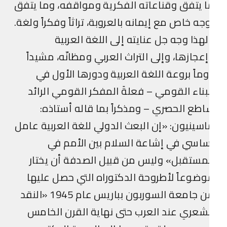
 يتفق وقناعاته الفكرية ومواقفه، وما يتفق
جه خاص مع إيمانه بالعروبة، تراثاً وفكراً ولغة.
هذا وجه جل عنايته إلى اللغة العربية
عجازها، وإلى التراث العربي ومظانّه، مشيداً
ماً بروعة اللغة العربية ودورها الأول في
بناء القومي – فعلةَ المفكر القومي الرائد
طع الحصري – ومذكراً بما قاله أستاذه:
سينيون: «إن البعث الدولي للغة العربية عامل
اسي في إشاعة السلام بين الأمم في
مستقبل» وليس من قبيل الصدفة أن يختار
ضوعاً لأطروحة الدكتوراه التي حصل عليها
من جامعة السوربون بباريس عام 1945 «النقد
شعري عند العرب حتى نهاية القرن الخامس