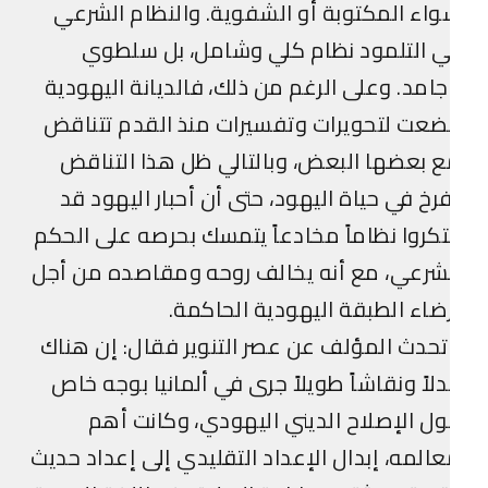
اء المكتوبة أو الشفوية. والنظام الشرعي
 التلمود نظام كلي وشامل، بل سلطوي
امد. وعلى الرغم من ذلك، فالديانة اليهودية
عت لتحويرات وتفسيرات منذ القدم تتناقض
 بعضها البعض، وبالتالي ظل هذا التناقض
رخ في حياة اليهود، حتى أن أحبار اليهود قد
تكروا نظاماً مخادعاً يتمسك بحرصه على الحكم
شرعي، مع أنه يخالف روحه ومقاصده من أجل
ضاء الطبقة اليهودية الحاكمة.
حدث المؤلف عن عصر التنوير فقال: إن هناك
لاً ونقاشاً طويلاً جرى في ألمانيا بوجه خاص
ل الإصلاح الديني اليهودي، وكانت أهم
المه، إبدال الإعداد التقليدي إلى إعداد حديث