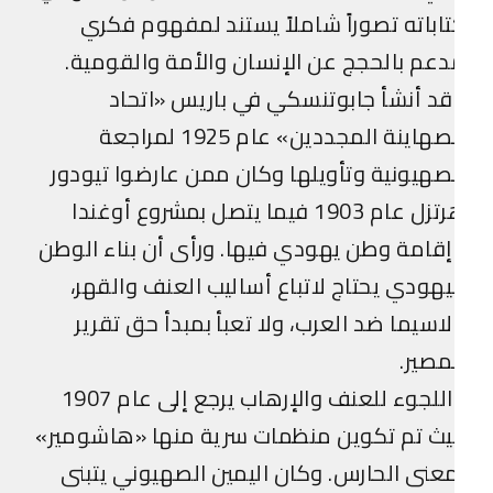
اباته تصوراً شاملاً يستند لمفهوم فكري
عم بالحجج عن الإنسان والأمة والقومية.
د أنشأ جابوتنسكي في باريس «اتحاد
الصهاينة المجددين» عام 1925 لمراجعة
صهيونية وتأويلها وكان ممن عارضوا تيودور
هرتزل عام 1903 فيما يتصل بمشروع أوغندا
قامة وطن يهودي فيها. ورأى أن بناء الوطن
يهودي يحتاج لاتباع أساليب العنف والقهر،
اسيما ضد العرب، ولا تعبأ بمبدأ حق تقرير
مصير.
واللجوء للعنف والإرهاب يرجع إلى عام 1907
يث تم تكوين منظمات سرية منها «هاشومير»
عنى الحارس. وكان اليمين الصهيوني يتبنى