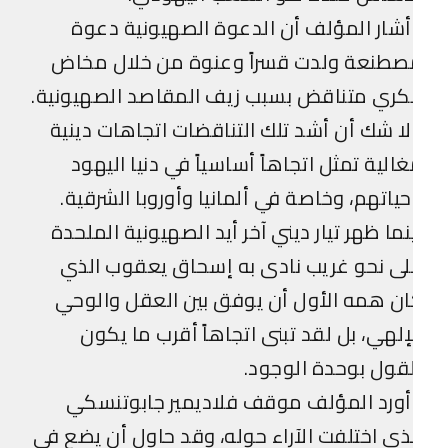
شار المؤلف أن الدعوة الصهيونية دعوة
صطنعة ولدت قسراً وعنوة من خلال مخاض
كري متناقض بسبب زيف المقاصد الصهيونية.
ا شك أن أشد تلك التناقضات اتجاهات دينية
الية تمثل اتجاهاً أساسياً في دنيا اليهود
ياتهم، وخاصة في ألمانيا وأوروبا الشرقية.
نما ظهر تيار ديني آخر أيد الصهيونية الملحدة
ى نحو غريب نادى به إسحاق يعقوب الذي
ن همه الأول أن يوفق بين العقل والوحي
إلهي، بل لقد تبنى اتجاهاً أقرب ما يكون
قول بوحدة الوجود.
ورد المؤلف موقف فلاديمير جابوتنسكي
ذي اختلفت الآراء حوله، وقد حاول أن يضع في