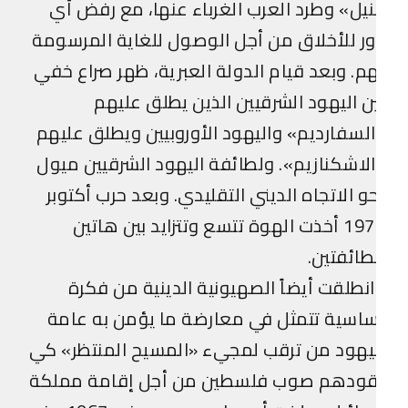
نيل» وطرد العرب الغرباء عنها، مع رفض أي
ر للأخلاق من أجل الوصول للغاية المرسومة
م. وبعد قيام الدولة العبرية، ظهر صراع خفي
ن اليهود الشرقيين الذين يطلق عليهم
لسفارديم» واليهود الأوروبيين ويطلق عليهم
لاشكنازيم». ولطائفة اليهود الشرقيين ميول
و الاتجاه الديني التقليدي. وبعد حرب أكتوبر
1973 أخذت الهوة تتسع وتتزايد بين هاتين
طائفتين.
نطلقت أيضاً الصهيونية الدينية من فكرة
اسية تتمثل في معارضة ما يؤمن به عامة
يهود من ترقب لمجيء «المسيح المنتظر» كي
قودهم صوب فلسطين من أجل إقامة مملكة