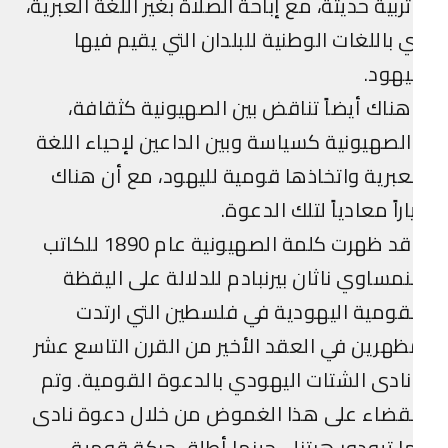
ربية حديثة، مع إباحة الصلاة بغير اللغة العبرية،
 باللغات الوطنية للبلدان التي يقيم فيها
يهود.
ناك أيضاً تناقض بين الصهيونية كثقافة،
لصهيونية كسياسة وبين الداعين لإحياء اللغة
عبرية واتخاذها قومية لليهود، مع أن هناك
اراً معادياً لتلك الدعوة.
وقد ظهرت كلمة الصهيونية عام 1890 للكاتب
نمساوي ناثان بيرنبادم للدلالة على اليقظة
قومية اليهودية في فلسطين التي ارتدت
هرين في العقد الأخير من القرن التاسع عشر
ادى الشتات اليهودي بالدعوة القومية. وتم
لقضاء على هذا الغموض من خلال دعوة نادى
ا تيودور هرتزل، حينما أطلق حركة قومية