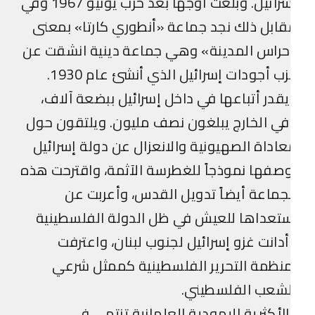
إسرائيل. وبلغت أوجها بعد حرب يونيو 1967 وفي
ابل ذلك نجد جماعة «أنطوري كارتا» بمعنى
حراس المدينة» وهي جماعة دينية انشقت عن
حزب أجودات إسرائيل الذي أنشئ عام 1930.
قدر أتباعها في داخل إسرائيل ببضعة آلاف،
ي الخارج يبلغون نصف مليون. ويلتقون حول
اداة الصهيونية والانعزال عن دولة إسرائيل
صفها نموذجاً للغطرسة الآثمة، واقترحت هذه
جماعة أيضاً تدويل القدس، وأعربت عن
تعداها للعيش في ظل الدولة الفلسطينية
دانت غزو إسرائيل لجنوب لبنان، واعترفت
نظمة التحرير الفلسطينية كممثل شرعي
لشعب الفلسطيني.
لأكثرية اليهودية العلمانية تنتمي في