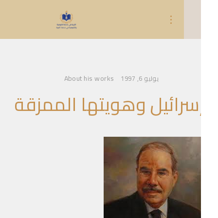
About his works
يوليو 6, 1997
سرائيل وهويتها الممزقة