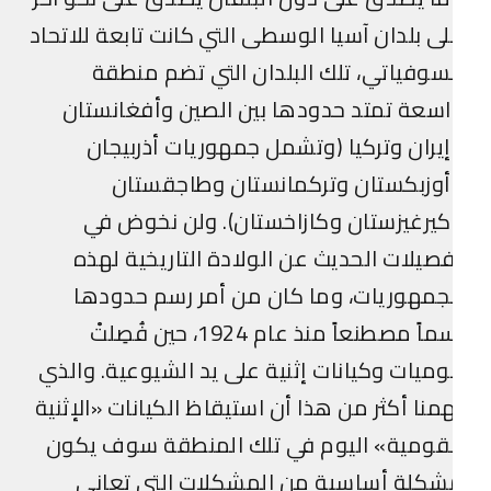
ى بلدان آسيا الوسطى التي كانت تابعة للاتحاد
سوفياتي، تلك البلدان التي تضم منطقة
سعة تمتد حدودها بين الصين وأفغانستان
يران وتركيا (وتشمل جمهوريات أذربيجان
أوزبكستان وتركمانستان وطاجقستان
يرغيزستان وكازاخستان). ولن نخوض في
صيلات الحديث عن الولادة التاريخية لهذه
جمهوريات، وما كان من أمر رسم حدودها
رسماً مصطنعاً منذ عام 1924، حين فُصِلتْ
ميات وكيانات إثنية على يد الشيوعية. والذي
منا أكثر من هذا أن استيقاظ الكيانات «الإثنية
لقومية» اليوم في تلك المنطقة سوف يكون
شكلة أساسية من المشكلات التي تعاني