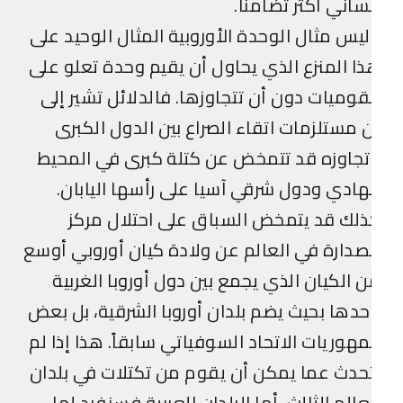
ساني أكثر تضامناً.
يس مثال الوحدة الأوروبية المثال الوحيد على
ا المنزع الذي يحاول أن يقيم وحدة تعلو على
قوميات دون أن تتجاوزها. فالدلائل تشير إلى
 مستلزمات اتقاء الصراع بين الدول الكبرى
جاوزه قد تتمخض عن كتلة كبرى في المحيط
هادي ودول شرقي آسيا على رأسها اليابان.
لك قد يتمخض السباق على احتلال مركز
صدارة في العالم عن ولادة كيان أوروبي أوسع
 الكيان الذي يجمع بين دول أوروبا الغربية
دها بحيث يضم بلدان أوروبا الشرقية، بل بعض
هوريات الاتحاد السوفياتي سابقاً. هذا إذا لم
حدث عما يمكن أن يقوم من تكتلات في بلدان
عالم الثالث. أما البلدان العربية فسنفرد لها