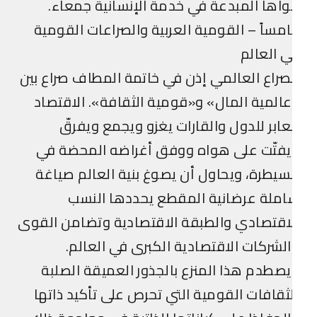
اها المبدعة في خدمة الإنسانية جمعاء.
مساً – القومية العربية والصراعات القومية
 العالم
صراع العالمي إذن في خاتمة المطاف صراع بين
المية المال» و«قومية الثقافة». الاقتصاد
عابر للدول والقارات يغزو ويجمع ويفرقّ
يفتّت على هواه ووفق أغراضه المحضة في
سيطرة، ويحاول أن يصوغ بنية العالم صياغة
ملة عرضانية المقطع يحددها النسب
اقتصادي والطبقة الاقتصادية وتضامن القوى
لشركات الاقتصادية الكبرى في العالم.
صطدم هذا المنزع بالجذور العميقة الصلبة
ثقافات القومية التي تحرص على تأكيد ذاتها