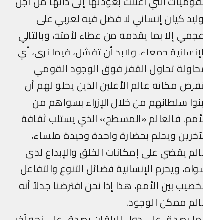
قوميات التي اغتنت بعودتها إلى ذاتها من أجل
ليد كيان إنساني لا فضل فيه لعربي على
جمي إلا بما يقدمه من عطاء لأمته، وبالتالي
إنسانية جمعاء. ولابد أن تفشل، فيما نرى، أي
اولة تحاول القفز فوق الوجود القومي
فرض مكانه عالم الأعلين الذين يحلو لهم أن
نوا سلطانهم من خلال الإزراء بسواهم من
أمم. فالعالم «المسطح» الذي يستلب ثقافة
آخرين ويحلم بحضارة واحدة وحيدة ملساء،
لم يقضي على إمكانات الخلق والإبداع لدى
اه، ويحرم الإنسانية فضائل التنوع والتفاعل
خصيب بين الأمم، هذا إذا نحن افترضنا جدلاً أنه
لم ممكن الوجود.
ا يصدق على دول البلقان يصدق على نحو آخر