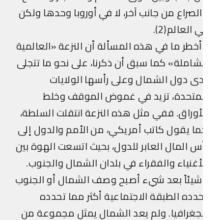
لصراع من جانب آخر، لا في أوروبا وحدها ولكن
 العالم(2).
خطر ما في هذه المسألة أن النزعة «العالمية
شاملة» كما سبق أن ذكرنا، على نحو ما تتجلى
ى دول الشمال وعلى رأسها الولايات
لمتحدة، تزيد في غموض الموقف وخلط
أوراق. ففي مثل هذه النزعة انتقلت السلطة،
ا يقول كاتب أمريكي، من الأمم والدول إلى
س المال العابر للدول، بحيث اتسعت الهوة بين
أغنياء والفقراء في بلدان الشمال والجنوب.
يئاً بعد شيء أصبح وصف الشمال أو الجنوب
دده الطبقة الاجتماعية أكثر مما تحدده
جغرافيا. ولم يعد الشمال يمثل مجموعة من