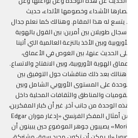
لحديث عن هذه الوحدة وعن بواعثها وعن
صارها الأشداء وخصومها الألداء، حديث
 يتسع له هذا المقام. وهنالك كما نعلم جدال
جال طويلان بين أمرين: بين القول بالهوية
أوروبية وبين الأخذ بالنزعة العالمية التي أتينا
ى الحديث عنها، بين الغوص في الأعماق،
ماق الهوية الأوروبية، وبين الانفتاح والاتساع.
نالك بعد ذلك مناقشات حول التوفيق بين
وحدة على المستوى الأوروبي الشامل وبين
قوميات والمناطق والثقافات المحلية داخل
ه الوحدة من جانب آخر. غير أن كبار المفكرين،
من أمثال المفكر الفرنسي «إدغار موران Edgar
Morin» يصيبون جوهر الموضوع حين يبينون أن
روبا «لا يمكن أن تكون مجرد سوق مشتركة،