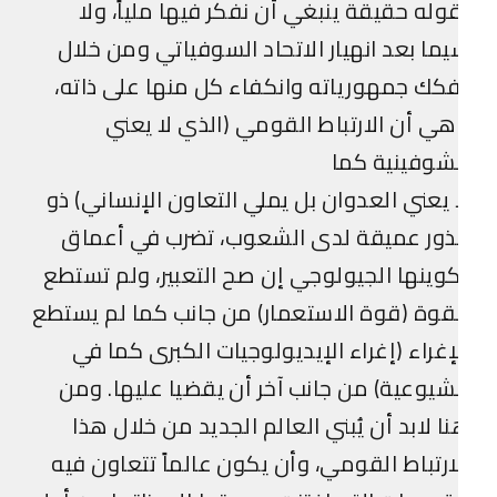
وله حقيقة ينبغي أن نفكر فيها ملياً، ولا
ما بعد انهيار الاتحاد السوفياتي ومن خلال
كك جمهورياته وانكفاء كل منها على ذاته،
ي أن الارتباط القومي (الذي لا يعني
شوفينية كما
 يعني العدوان بل يملي التعاون الإنساني) ذو
ذور عميقة لدى الشعوب، تضرب في أعماق
وينها الجيولوجي إن صح التعبير، ولم تستطع
قوة (قوة الاستعمار) من جانب كما لم يستطع
إغراء (إغراء الإيديولوجيات الكبرى كما في
شيوعية) من جانب آخر أن يقضيا عليها. ومن
ا لابد أن يُبني العالم الجديد من خلال هذا
ارتباط القومي، وأن يكون عالماً تتعاون فيه