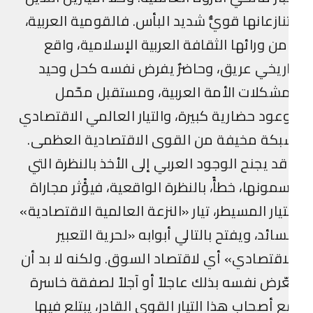
نازعانها قويُّ شديد البأس. فالقومية العربية،
ن ورائها الثقافة العربية الإسلامية، واقع
ريخي عريق، وحاضرٌ يفرض نفسه كحل وحيد
شكلات الأمة العربية، ومستقبل محّمل
عود حضارية كبيرة، والتيار العالمي الاقتصادي
بكة مخيفة من القوى الاقتصادية العظمى.
د يجنح الوجود العربي إلى الأخذ بالنظرة التي
مونها، خطأً، بالنظرة الواقعية، فيؤْثر مجاراة
تيار المسيطر، تيار «النزعة العالمية الاقتصادية»
سائد، ويفتح بالتالي أبوابه «لحرية التعبير
اقتصادي» أي لاقتصاد السوق. ولكنه لا بد أن
ّرض نفسه بذلك عاجلاً أو آجلاً لصفقة خاسرة
 أصحاب هذا التيار القوي القادر، يبتلع فيها