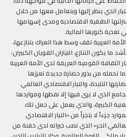
لحفاظ على كياناتها الذاتية في مواجهة ذلك
تيار الذي ينظر إليها ويتعامل معها من خلال
زلتها الطبقية الاقتصادية ومدى إسهامها
 تغذية كنوزها المالية.
لأمة العربية تقف وسط هذا العراك يتنازعها،
شد ما يكون التنازع، التياران القويان الكبيران:
ار الثقافة القومية العريقة لدى الأمة العربية
ا تحمله من بذور حضارة جديدة تعززها
ارتها التليدة، والتيار الاقتصادي العالمي
جامع الذي لا يرى فيها إلا نفطها ومواردها
غنية الكبيرة، والذي يعمل على جعل تلك
موارد جزءاً لا يتجزأ من «التيار الاقتصادي
عالمي الحر» الذي تصب خيراته لدى حفنة من
ار مالكي الثروة العالمية. وكلا التيارين اللذين