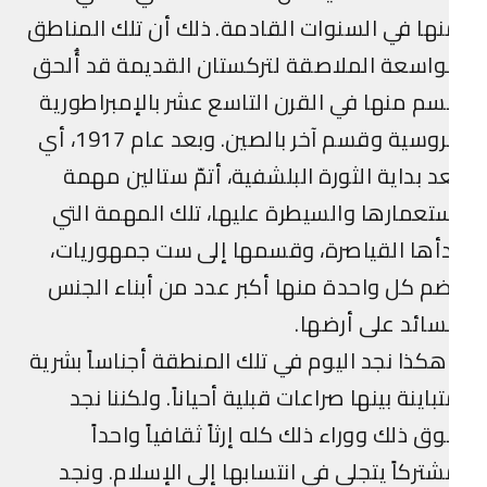
ها في السنوات القادمة. ذلك أن تلك المناطق
واسعة الملاصقة لتركستان القديمة قد أُلحق
م منها في القرن التاسع عشر بالإمبراطورية
الروسية وقسم آخر بالصين. وبعد عام 1917، أي
د بداية الثورة البلشفية، أتمّ ستالين مهمة
تعمارها والسيطرة عليها، تلك المهمة التي
أها القياصرة، وقسمها إلى ست جمهوريات،
م كل واحدة منها أكبر عدد من أبناء الجنس
سائد على أرضها.
كذا نجد اليوم في تلك المنطقة أجناساً بشرية
باينة بينها صراعات قبلية أحياناً. ولكننا نجد
ق ذلك ووراء ذلك كله إرثاً ثقافياً واحداً
تركاً يتجلى في انتسابها إلى الإسلام. ونجد