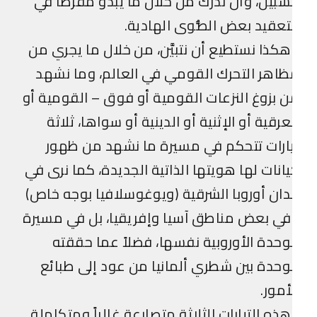
سبيل، وأن ندرك من خلال ما يبدو مفرطاً في
تعقيد بعض الصُّوى الهادية.
كذا نستطيع أن نتبيَّن، من خلال ما يجري من
اهر التحرك القومي في العالم، وما نشهد
 بزوغ النزعات القومية أو فوق – القومية أو
عرقية أو الإثنية أو الدينية أو سواها، ثلاثة
ارات تتحكم في مسيرة ما نشهد من ظهور
انات لها هويتها الذاتية الجديدة، كما نرى في
دان أوروبا الشرقية (ويوغوسلافيا بوجه خاص)
ي بعض مناطق آسيا وإفريقيا، بل في مسيرة
وحدة الأوروبية نفسها، فضلاً عما حققته
وحدة بين شطري ألمانيا من عود إلى طبائع
أمور.
ذه التيارات الثلاثة متصارعة غالباً ومتكاملة