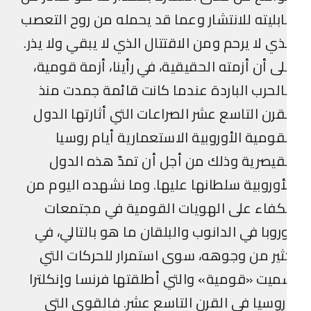
بليته للانتشار وعما قد يحمله من روح التعصب
ذي لا يرحم ومن الاقتتال الذي لا يبقي ولا يذر.
ى أن أزمته الحقيقية، في رأينا، أزمة قومية،
لحرب الباردة عندما كانت قائمة جمدت منذ
قرن التاسع عشر الصراعات التي أثارتها الدول
قومية الأوروبية الاستعمارية أيام روسيا
قيصرية وذلك من أجل أن تمدّ هذه الدول
أوروبية سلطانها عليها. وما نشهده اليوم من
كفاء على الهويات القومية في مجتمعات
روبا في الدانوب والبلقان ما هو بالتالي، في
ير من وجوهه، سوى استمرار للحركات التي
يت «قومية» والتي أطلقتها فرنسا وإنكلترا
وسيا في القرن التاسع عشر. فالقوى التي