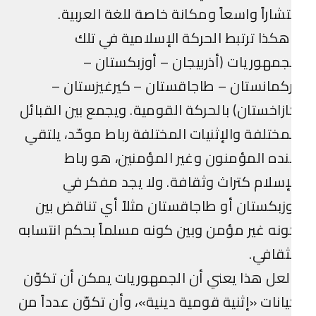
تشاراً واسعاً ومكانة خاصة للغة العربية.
كذا ترتبط الحركة الإسلامية في تلك
جمهوريات (أذربيجان – أوزبكستان –
كمانستان – طاجاقستان – كيرغيزستان –
زاخستان) بالحركة القومية. ويجمع بين القبائل
مختلفة والإثنيات المختلفة رباط موحّد، يلتقي
ده المؤمنون وغير المؤمنين، هو رباط
إسلام كتراث وثقافة. ولا يجد مفكر في
زبكستان أو طاجاقستان مثلاً أي تناقض بين
نه غير مؤمن وبين كونه مسلماً بحكم انتسابه
ثقافي.
عل هذا يعني أن الجمهوريات يمكن أن تكوّن
انات «إثنية قومية دينية»، وأن تكوّن عدداً من