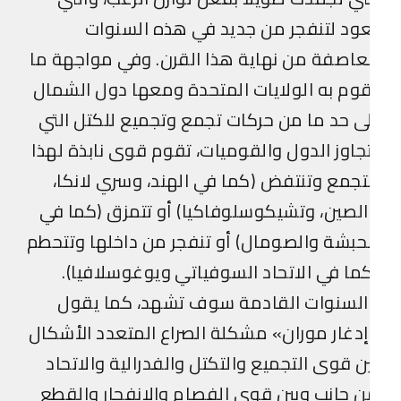
ود لتنفجر من جديد في هذه السنوات
عاصفة من نهاية هذا القرن. وفي مواجهة ما
وم به الولايات المتحدة ومعها دول الشمال
ى حد ما من حركات تجمع وتجميع للكتل التي
جاوز الدول والقوميات، تقوم قوى نابذة لهذا
تجمع وتنتفض (كما في الهند، وسري لانكا،
لصين، وتشيكوسلوفاكيا) أو تتمزق (كما في
حبشة والصومال) أو تنفجر من داخلها وتتحطم
ما في الاتحاد السوفياتي ويوغوسلافيا).
السنوات القادمة سوف تشهد، كما يقول
دغار موران» مشكلة الصراع المتعدد الأشكال
ن قوى التجميع والتكتل والفدرالية والاتحاد
 جانب وبين قوى الفصام والانفجار والقطع