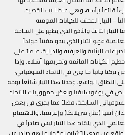
ءاً قائماً برأسه، وهي عندنا بيت القصيد.
لثاً – التيار المفتت للكيانات القومية
ا التيار الثالث والأخير الذي يظهر على الساحة
عالمية فهو التيار الذي يبدو مفتتاً مولداً
صراعات الإثنية والعرقية والدينية، عاملاً على
طيم الكيانات القائمة وتمزيقها أشلاء. وإذا
ن تركنا جانباً ما جرى في الاتحاد السوفياتي،
ى النطاق الواسع، وجدنا هذا التيار شائعاً بوجه
اص في يوغوسلافيا وبعض جمهوريات الاتحاد
سوفياتي السابقة، فضلاً عما يجري في بعض
دان آسيا (مثل سريلانكا) وإفريقيا. والاهتمام
عالمي الذي يلقاه هذا التيار ليس صادراً في
واقع عن مدى انتشاره بمقدار ما هو صادر عن