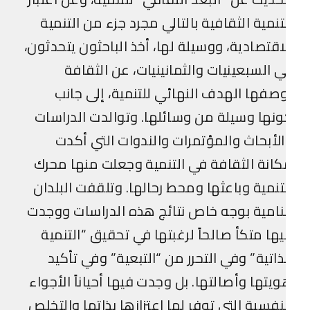
تنمية الثقافية بالتالي مجرد جزء من التنمية
اقتصادية، ووسيلة لها، أخذ الباحثون يتحدثون،
 السبعينيات والثمانينيات، عن الثقافة
صفها الهدف النهائي للتنمية، إلى جانب
نها وسيلة من وسائلها. وتوالدت الدراسات
لأبحاث والمؤتمرات والندوات التي أكدت
انة الثقافة في التنمية وجعلت منها محرك
تنمية وباعثها ومحط رحالها. وتلقفت البلدان
نامية بوجه خاص نتائج هذه الدراسات ووجدت
ها متكأ صالحاً لرغبتها في تحقيق “التنمية
ذاتية” وفي التحرر من “التبعية” وفي تأكيد
يتها وأصالتها. بل وجدت فيها أحياناً الأجواء
نفسية التي توفر لها اعتزازها بذاتها والتخلص