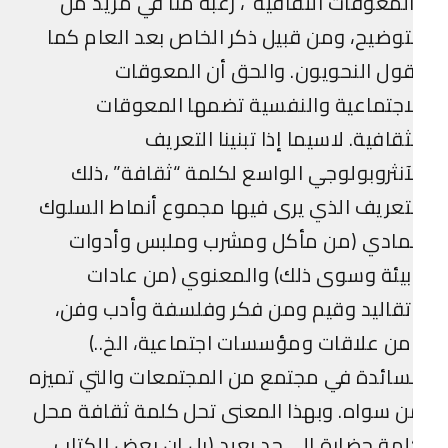
لمعوقات الثقافية”، رغبة منا في مزيد من
توضيح، ومن قبيل ذكر الخاص بعد العام كما
ول النحويون. والحق أن المعوقات
اجتماعية والنفسية تضمها المعوقات
ثقافية. لاسيما إذا تبنينا التعريف
آنثروبولوجي الواسع لكلمة “ثقافة” ،ذلك
تعريف الذي يرى فيها مجموع أنماط السلوك
لمادي (من مأكل ومشرب وملبس وأدوات
يئة وسوى ذلك) والمعنوي (من عادات
قاليد وقيم ومن فكر وفلسفة وأدب وفن،
ن علاقات ومؤسسات اجتماعية، الخ..)
سائدة في مجتمع من المجتمعات والتي تميزه
 سواه. وبهذا المعنى تحل كلمة ثقافة محل
مة حضارة إلى حد بعيد (بل إن بعض الكتاب