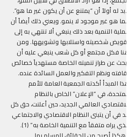
تمع، إذا هو أراد الانطلاق في سبيل النمو،
بد له أولاً أن “يمتنع عن أن يكون غير ما هو”.
ا هو غير موجود لا ينمو. ويعني ذلك أيضاً أن
لية التنمية بعد ذلك ينبغي ألا تنتهي به إلى
قويض شخصيته واستلابها وتشويهها. ومن
ا فكل مجتمع أو كل شعب ينبغي عليه أن
حث عن طراز تنميته الخاصة مستهدياً خصائص
افته ونظم التفكير والعمل السائدة عنده.
ا المبدأ أكدته الجمعية العامة للأمم
متحدة، في “الإعلان” الخاص بالنظام
اقتصادي العالمي الجديد، حين أعلنت، حق كل
د في أن يتبنى النظام الاقتصادي والاجتماعي
ذي يراه متفقاً مع التنمية الخاصة به” (1).
كذا أصبح من الحقائق المسلم بها