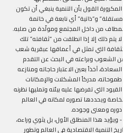
لمكرورة القول بأن التنمية ينبغي أن تكون
ستقلة” و”ذاتية” أي نابعة في خاتمة
مطاف من داخل المجتمع ومولّدة من صلبه.
ا يتم ذلك إلا إذا انطلقت من “ثقافته” تلك
ثقافة التي تمثل في أعماقها عبقرية شعب
 الشعوب وبراعته في البحث عن التقدم
لسعادة، آخذاً بعين الاعتبار حاجاته ومنازعه
موحاته، مدركاً المشكلات والإمكانات
لقيود التي تفرضها عليه بيئته وتمليها نظرنه
خاصة ويحددها تصوره لمكانه في العالم
دوره ومعنى وجوده.
2- ويؤيد هذا المنطلق الأول، بل يثوي وراءه،
ريخ التنمية الاقتصادية في العالم وتطور