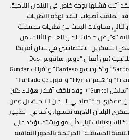
د أثبت فشلها بوجه خاص في البلدان النامية.
د انطلقت أصوات النقد لهذه النظريات،
التالي محاولات البحث عن نظريات مستقلة
تية تعبّر عن حاجات بلدان العالم الثالث، من
ض المفكرين الاقتصاديين في بلدان أمريكا
اللاتينية (من أمثال “دوس سانتوس Dos
Santos” و”كارديسو Cardeso” و”فرانك Gundar
Frank” و”هيمر Hymer” و”فورتادو Furtado”
و”سنكل Sunkel”). وقد تلقف أفكار هؤلاء كثير
 مفكري واقتصاديي البلدان النامية، بل ومن
كري البلدان الغربية نفسها، وأخذ في الظهور
ذ السبعينيات تيار بدأ ينمو ويشتد، يؤكد على
لتنمية المستقلة” المرتبطة بالجذور الثقافية