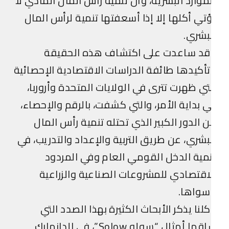
موارد البشرية، وأن تنمية رأس المال المادي لا
تي أكلها إلا إذا أسعفتها تنمية لرأس المال
بشري.
قد ساعدت على اكتشاف هذه الحقيقة
أكيدها طائفة الدراسات الاقتصادية الإحصائية
تي ظهرت تترى في الولايات المتحدة وأروربا،
 بداية الأمر، والتي كشفت، بالرقم والإحصاء،
 الدور الكبير الذي تحتله تنمية رأس المال
بشري، عن طريق التربية والإعداد والتدريب، في
مية الدخل القومي العام وفي المردود
اقتصادي للمشروعات الصناعية والزراعية
سواها.
لنا يذكر الأبحاث الكثيرة بهذا الصدد التي
ساقها أمثال “سولو Solow”، في الدانمارك