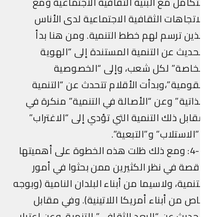
تكامل مع البنية الثقافية الاجتماعية ومع
اتجاهات الثقافية الاجتماعية لدى الأناس
ذين ترسم لهم خطط التنمية. ومن هنا بدأ
حديث عن التنمية المستندة إلى “الهوية
لخاصة” لكل شعب، وإلى “الخصوصية
قومية”،وبدأت الأقلام تتحدث عن “التنمية
ذاتية” وعن “الأصالة في التنمية” منكرة في
ابل ذلك التنمية التي تؤدي إلى “الاغتراب”
الاستلاب” و”التبعية”.
4-1: ومع ذلك ظلت هذه الخطوة على أهميتها
قصة في نظر الكثيرين ممن بحثوا في أمور
تنمية، ولاسيما من أبناء البلدان النامية (وبوجه
ص من أبناء أمريكا اللاتينية). وفي مقابل
حديث عن “البعد الثقافي” للتنمية، وعن اعتبار