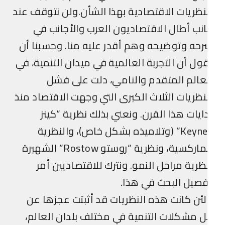
نظريات الاقتصادية بهذا الشأن.ولن نتوقف عند
نب أطال الاقتصاديون العرب والأجانب في
حه وتوضيحه وهم أقدر عليه منا. وحسبنا أن
ول أن التجربة العالمية في ميدان التنمية، في
عالم المتقدم والنامي، دلت على فشل
نظريات الثلاث الكبرى التي وجهت الاقتصاد منذ
ايات هذا القرن. ونعني بذلك نظرية “كينز
Keynes” (وتلاميذه بشكل خاص)، والنظرية
الماركسية، ونظرية “روستو Rostow” الشهيرة
ظرية مراحل النمو. ونترك للاقتصاديين أمر
صيل البحث في هذا.
ئن كانت هذه النظريات قد أثبتت عجزها عن
 مشكلات التنمية في مختلف بلدان العالم،