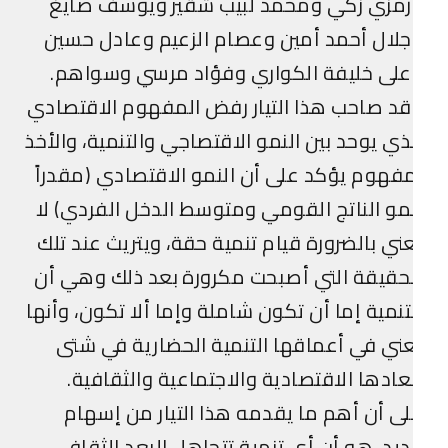
رمزي زكي ومحمد لبيب شقير ويوسف صايغ
لال أحمد أمين وعصام الزعيم وعادل حسين
على خليفة الكواري وفؤاد مرسي وسواهم.
د صاحب هذا التيار رفض المفهوم الاقتصادي
ذي يوحد بين النمو الاقتصاجي والتنمية، والأخذ
فهوم يؤكد على أن النمو الاقتصادي (مقدراً
مو الناتج القومي ومتوسط الدخل الفردي) لا
ني بالضرورة قيام تنمية حقة، ويتريث عند تلك
حقيقة التي أصبحت مكرورة بعد ذلك وهي أن
تنمية إما أن تكون شاملة وإما ألا تكون، وأنها
ني في أعماقها التنمية الحضارية في شتى
عادها الاقتصادية والاجتماعية والثقافية.
ى أن أهم ما يقدمه هذا التيار من إسهام
يد، هو أن أي تنمية تتجاهل البعد الثقافي