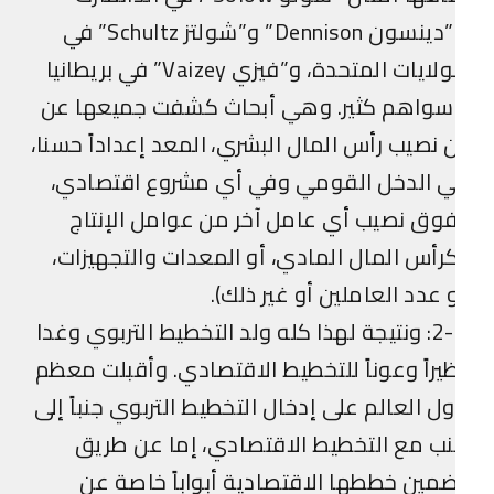
و”دينسون Dennison” و”شولتز Schultz” في
الولايات المتحدة، و”فيزي Vaizey” في بريطانيا
سواهم كثير. وهي أبحاث كشفت جميعها عن
 نصيب رأس المال البشري، المعد إعداداً حسنا،
ي الدخل القومي وفي أي مشروع اقتصادي،
وق نصيب أي عامل آخر من عوامل الإنتاج
رأس المال المادي، أو المعدات والتجهيزات،
 عدد العاملين أو غير ذلك).
2-1: ونتيجة لهذا كله ولد التخطيط التربوي وغدا
يراً وعوناً للتخطيط الاقتصادي. وأقبلت معظم
ل العالم على إدخال التخطيط التربوي جنباً إلى
ب مع التخطيط الاقتصادي، إما عن طريق
مين خططها الاقتصادية أبواباً خاصة عن