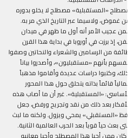
طلح «المستقبلية» مصطلح لا يخلو بدوره
 غموض، ولاسيما عبر التاريخ الذي مر به.
ن عجيب الأمر أنه أول ما ظهر في ميدان
فن، إذ برزت في أوروبا في بداية هذا القرن
ئفة من الرسامين والشعراء والنحاتين وصفوا
فسهم بأنهم «مستقبليون»، وأصدروا بياناً
لك، وكتبوا دراسات عديدة وأقاموا مذهباً
الياً قائماً بذاته يتحلق حول هذا المحور
أساسي: «المستقبلية». غير أن ما أصاب هذه
أفكار بعد ذلك من نقد وتجريح ورفض، جعل
ظ «المستقبلي» يمحي ويزول. ولكنه ما لبث
ى بعث حياً قوياً بعد الحرب العالمية الثانية.
ان ممن أحيا هذا المصطلح وأحيا معانيه