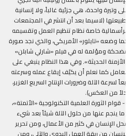
ى وتيرة واحدة، هي جزئية غالباً، ولا إنسانية
بيعتها (لاسيما بعد أن انتشر في المجتمعات
رأسمالية خاصة نظام تنظيم العمل وتقسيمه
ا وضعه «تايلور» الأمريكي، والذي نجد صورة
ضحكة ومؤلمة له في فيلم «شارلي شابلن»
لأزمنة الحديثة». وفي هذا النظام ينبغي على
عامل كما نعلم أن يكيّف إيقاع عمله وسرعته
عاً لسرعة الآلة وضرورات الإنتاج السريع الغزير،
لاً من العكس).
4- قوام الثورة العلمية التكنولوجية «الأتمتة»،
ا ينجم عنها من حلول الآلة شيئاً بعد شيء
ل الإنسان في كثير من الأعمال، ومن تحرير
إنسان من ربقة العمل اليدوي والآلي، ومن