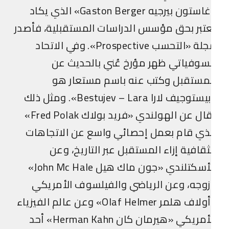
«غاستون بيرجيه Gaston Berger» الذي يكاد
تبر بحق مؤسس الدراسات المستقبلية، فأصدر
مجلة «التحسب Prospective». وفي الاتحاد
سوفياتي ظهر مؤرخ عُني بالحديث عن
لمستقبل وكتب عنه باسم مستعار هو
«بيستوجيف لارا Bestujev – Lara». ومثل ذلك
يقال عن الهولندي «فريد بولاك Fred Polak»
ذي قام بعمل إحصائي واسع عن الاتجاهات
ثقافية إزاء المستقبل عبر التاريخ، وعن
الأسكتلندي «جون ماك هيل John Mc Hale»
وجه، وعن الرياضي والفيلسوف الأمريكي
«أولاف هلمر Olaf Helmer» وعن عالم الفيزياء
الأمريكي «هيرمان كان Herman Kahn» أحد