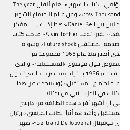
مؤلفي الكتاب الشهير «العام ألفان The year
tow Thousands»، وعن عالم الاجتماع الشهير
«دانييل بيل Daniel Bell» هذا إذا نسينا المفكر
الفذ، «آلفين توفلر Alvin Toffler» صاخب كتاب
«صدمة المستقبل Future shock» وسواه،
الذي أصدر منذ عام 1965 مجموعة من
لنصوص حول موضوع «المستقبلية»، والذي
كلف عام 1966 بالقيام بمحاضرات جامعية حول
لم اجتماع المستقبل» (وسنتحدث عن هذا
كاتب في الجزء الآتي من بحثنا).
ى أن أشهر أفراد هذه الطائفة من دارسي
مستقبل وأشدهم أثراً الكاتب الفرنسي «برتران
دي جوفينال Bertrand De Jouvenal»، صهر