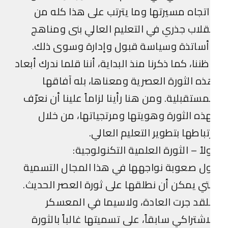
تجاه مسيرتها وما يترتب على هذا كله من
قلاب جذري في التعليم العالي بنى ومناهج
أساتذة وسياسة قبول وإدارة وسوى ذلك.
ننا، كما ذكرنا منذ البداية، أننا قلما ندرك أبعاد
ه الثورة العصرية ومعناها، بله آفاقها
مستقبلية. ومن هنا رأينا لزاماً علينا أن نعرّف
ذه الثورة وهويتها ومرتجياتها، من خلال
تباطها بتطوير التعليم العالي.
لاً – الثورة العلمية التكنولوجية:
ل صعوبة نواجهها في هذا المجال التسمية
تي يمكن أن نطلقها على ثورة العصر الحديث.
قد جرت العادة، ولاسيما في المعسكر
اشتراكي سابقاً، على تسميتها غالباً بالثورة