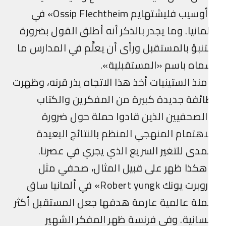
«أوسيب فليشتهايم Ossip Flechtheim» في
مانيا. وما يجدر بالذكر أنه أطلق القول بضرورة
تنبؤ بالمستقبل ورأى أن يعلَّم في المدارس ما
اه باسم «المستقبلية».
نذ الستينيات أخذ هذا الاتجاه يذر قرنه، وظهرت
ئفة جديدة كبيرة من المفكرين والكتاب
لصحفيين الذين قادوا حملة حول ضرورة
اهتمام المنهجي المنظم بالنتائج البعيدة
مدى للتغير السريع الذي يجري في عصرنا.
كذا ظهر على قبيل المثال، صحفي مثل
«روبرت يونك Robert yungk» في ألمانيا ساق
لة عالمية عارمة هدفها جعل المستقبل أكثر
سانية. وفي فرنسة ظهر المفكر الشهير