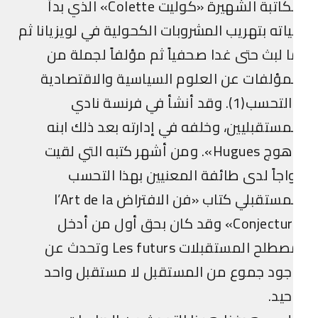
الكاتبة الشهيرة «كوليت Colette» الذي بدأ
اته بتهريب المشروبات الكحولية في لويزيانا ثم
 لبث حتى غدا صحفياً ثم مؤلفاً لجملة من
مؤلفات عن العلوم السياسية والاقتصادية
والتحسب(1). وقد أنشأ في فرنسة نادي
مستقبليين، وخلفه في إدارته بعد ذلك ابنه
«هوج Hugues». ومن أشهر كتبه التي لقيت
اجاً لدى طائفة المعنيين بهذا التحسب
المستقبلي كتاب «فن الافتراض l’Art de la
Conjecture» وقد كان بحق أول من أدخل
مصطلح المستقبلات Les futurs وتحدث عن
جود جموع من المستقبل لا مستقبل واحد
يد.