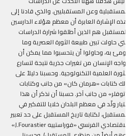
يس هدفنا ههنا التحدث عن الدراسات
مستقبلية وعن المستقبليين. والذي قادنا إلى
ه الإشارة العابرة أن معظم هؤلاء الدارسين
مستقبل هم الذين أطلقوا شرارة الدراسات
تي حاولت تبين طبيعة الثورة العصرية وما
مئ به، وحاولوا أن يتحسبوا مما يمكن أن
اجه الإنسان من تغيرات جذرية نتيجة لتسارع
ثورة العلمية التكنولوجية. وحسبنا دليلاً على
ك كتابات «هرمان كان» من جانب وكتابات
وفلر» من جانب آخر. حسبنا أن نذكر أن هذا
تيار ولّد في معظم البلدان خلايا للتفكير في
مستقبل، لكتابة تاريخ المستقبل على حد تعبير
الاقتصادي الفرنسي «فوراستييه J.Fourastier»
هو أيضاً من منظري المستقبل). وحسبنا