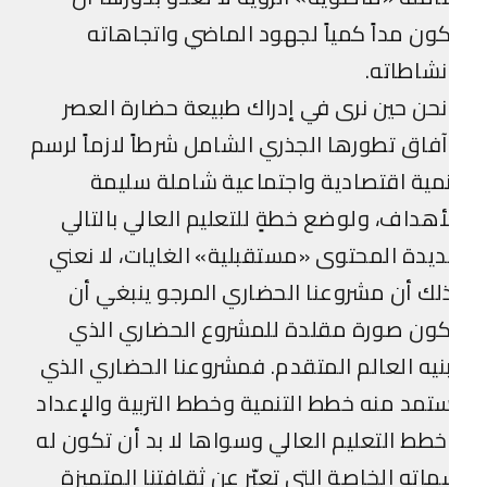
ون مداً كمياً لجهود الماضي واتجاهاته
شاطاته.
حن حين نرى في إدراك طبيعة حضارة العصر
فاق تطورها الجذري الشامل شرطاً لازماً لرسم
مية اقتصادية واجتماعية شاملة سليمة
أهداف، ولوضع خطةٍ للتعليم العالي بالتالي
يدة المحتوى «مستقبلية» الغايات، لا نعني
لك أن مشروعنا الحضاري المرجو ينبغي أن
ون صورة مقلدة للمشروع الحضاري الذي
نيه العالم المتقدم. فمشروعنا الحضاري الذي
تمد منه خطط التنمية وخطط التربية والإعداد
طط التعليم العالي وسواها لا بد أن تكون له
اته الخاصة التي تعبّر عن ثقافتنا المتميزة