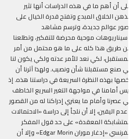
ى أن أهم ما في هذه الدراسات أنها تثير
ذهن الخلاق المبدع وتفتح قدرة الخيال على
ور عوالم جديدة، وترسم مشاهد
يناريوهات موحية محرضة للتفكير، وتطلعنا
 طريق هذا كله على ما هو محتمل من أمر
مستقبل، لكي نعد للأمر عدته ولكي يكون لنا
 صنع مستقبلنا شأن ونصيب. ولهذا آثرنا أن
صها بهذه النظرة السريعة في دراستنا هذه. إذ
س أمامنا في مواجهة التغير السريع الخاطف
 عصرنا وأمام ما يعتري إدراكنا له من القصور
دم اليقين، إلا أن نلجأ إلى دراسة «الاحتمالات
متشابكة المعقدة» على حد قول المفكر
الفرنسي «إدغار موران Edgar Morin» وإلا أن