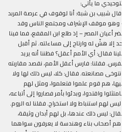
توحيدي ما يأتي:
ال شبيب بن شبة: أنا لوقوف في عرصة المربد
 وهو موقف الإشراف ومجتمع الناس وقد
ر أعيان المصر – إذ طلع ابن المقفع، فما فينا
د إلا هشّ له وارتاح إلى مساءلته. ثم أقبل
ينا فقال: أي الأمم أعقل؟ فظننا أنه يريد
فرس. فقلنا: فارس أعقل الأمم، نقصد مقاربته
توخى مصانعته. فقال: كلا، ليس ذلك لها ولا
ها، هم قوم علموا فتعلموا، ومثل لهم
متثلوا واقتدوا، وبدئوا بأمر فصاروا إلى أتباعه،
يس لهم استنباط ولا استخراج. فقلنا له الروم.
ال: ليس ذلك عندها، بل لهم أبدان وثيقة،
هم أصحاب بناء وهندسة لا يعرفون سواهما