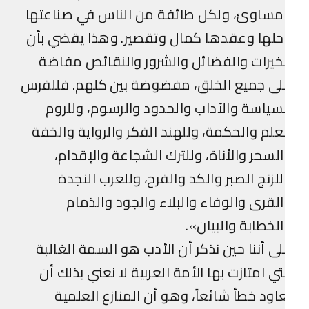
مساوئ، ولكل طائفة من الناس في صناعتها
لها وعقدها كمال وتقصير. وهذا يقضي بأن
خيرات والفضائل والشرور والنقائص مفاضة
لى جميع الخلق، مفضوضة بين كلهم. فللفرس
سياسة والآداب والحدود والرسوم، وللروم
علم والحكمة، وللهند الفكر والرواية والخفة
لسحر والأناة، وللترك الشجاعة والإقدام،
لزنج الصبر والكد والفرح، وللعرب النجدة
لقرى والوفاء والبلاء والجود والذمام
لخطابة والبيان».
ى أننا حين نذكر أن الأدب هو السمة الغالبة
تي امتازت بها الأمة العربية لا نعني بذلك أن
اود خطأ شائعاً، وهو أن المنازع العلمية