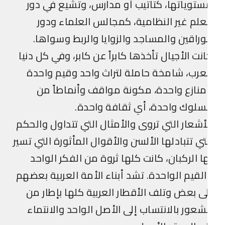
توياتها، كتاتيب أو مدارس، وتشيع في دور
علم غير النظامية، كمجالس العلماء ودور
وراقين والمساجد والزوايا والربط وسواها.
نت الأجيال تأخذها كابراً عن كابر، وفي كل دنيا
عرب، شامخة حاملة لتراث واحد وقيم واحدة
نازع واحدة، مكونة مواقف وأنماطاً من
سلوك واحدة، أي ثقافة واحدة.
أشعار التي تروى والأمثال التي تتداول والحكم
تي تتبادلها الألسن والأقوال المأثورة التي تسير
ا الركبان، كانت كلها ثروة من الفكر الواحد
لقيم الواحدة. تشد أبناء الأمة العربية بعضهم
ى بعض وتلف الأقطار العربية كلها بإطار من
شعور بالانتساب إلى الأصل الواحد والانتماء