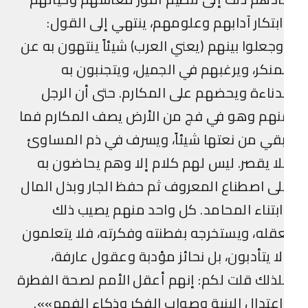
بتكار آدابهم وعلومهم، ينتهي إلى القول:
جعلوا بينهم (يعني العرب) شيئاً ينتهون به عن
منكر، ويرغبهم في الجميل، ويتجنبون به
دناءة ويحضهم على المكارم. حتى أن الرجل
نهم وهو في فج من الأرض يصف المكارم فما
قي من نعتها شيئاً، ويسرف في ذم المساوئ
ا يقصر. ليس لهم كلام إلا وهم يحاضون به
ى اصطناع المعروف ثم حفظ الجار وبذل المال
بتناء المحامد. كل واحد منهم يصيب ذلك
قله، ويستخرجه بفطنته وفكرته، فلا يتعلمون
ا يتأدبون، بل نحائز مؤدبة وعقول عارفة،
ذلك قلت لكم: إنهم أعقل الأمم لصحة الفطرة
عتدال البنية وصواب الفكر وذكاء الفهم»».