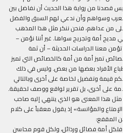
س قصدنا من رواية هذا الحديث أن نفاضل بين
لعرب وسواهم وأن ندعي لهم السبق والفضل
ى من عداهم، فنحن ننكر مثل هذا المذهب
 مديح أمة وتجريح سواها. غير أننا نؤمن –
ؤمن معنا الدراسات الحديثة – أن ثمة
ائص تميز أمة من أمة كالخصائص التي تميز
اع الأفراد بعضها من بعض. وليس في ذلك
م قيمة وتفضيل لخاصة على أخرى وبالتالي
مة على أخرى، بل تقرير لواقع ووصف لحقيقة.
ثل هذا المعنى هو الذي ينتهي إليه صاحب
لإمتاع والمؤانسة» إذ يقول معقباً على كلام
ن المقفع:
لكل أمة فضائل ورذائل، ولكل قوم محاسن