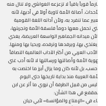
رماً قوياً باقياً لا تزعزعه الغواشي ولا تنال منه
أحداث. أصالة الأمة ثاوية أولاً في أدبها، لأنه
بير عما تنفرد به، ولأن أداته اللغة القومية
تي تحمل معها دوماً فلسفة الأمة وتجربتها،
أن ميدانه الجماهير الواسعة العريضة، يغذي
غتذي بها، ويرفدها وترفده، ويحيا بها ومنها.
لأدب العربي من أكثر الآداب العالمية التصاقاً
وية الأمة وأصالتها ورسالتها لا لأنه أدب غني
سب، بل لأنه كان وما يزال أبرز ما اختصت به
أمة العربية منذ بداية تاريخها حتى اليوم.
يس من قبيل الطرفة أن نروي ما أثر عن ابن
مقفع في هذا الشأن:
ء في «الإمتاع والمؤانسة» لأبي حيان