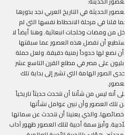
عصور الحديثة:
عصور الحديثة في التاريخ العربي نجد بذورها
ا قلنا في مرحلة الانحطاط نفسها التي لم
ل من ومضات وخلجات انبعاثية. وهنا أيضاً لا
ستطيع أن نفصل هذه العصور عما سبقتها
ن نضع لها حدوداً زمنية دقيقة. ولعل حملة
بليون على مصر في مطلع القرن التاسع عشر
دى الصور الهامة التي تشير إلى بداية تلك
عصور.
ى أنه ليس من شأننا أن نتحدث حديثاً تاريخياً
 تلك العصور وأن نبين عوامل نشأتها
صائصها. والذي يعنينا أن نتحدث عن سماتها
أدبية. وأبرز سمة أدبية لتلك العصور ظهور آداب
محدثين هؤلاء بالتجربة الأدبية العالمية.