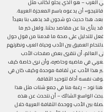
 الغرب – هو الذي يحلو لكاتب مثل
انتيجو» أن يدعوه باسم المعجزة العربية.
عد، هذا حديث ذو شجون قد يذهب بنا بعيداً
د ينأى بنا عن مقاصد بحثنا. ولعل خير ما
عل للتدليل على صحة ما قدمنا من قول حول
التحام العميق بين الأدب وحياة العرب ونظرتهم
ى العالم، أن نتقرى بعض صفحات الأدب
عربي في ماضيه وحاضره، وأن نرى خاصة كيف
ر هذا الأدب عن ثقافة موحدة وكيف كان في
وقت نفسه أداة لتوحيد الثقافة.
نا نود – رغبة منا في جمع شتات مثل هذا
بحث الواسع الشائك – أن نتحدث عن هذه
صلة بين الأدب ووحدة الثقافة العربية خلال