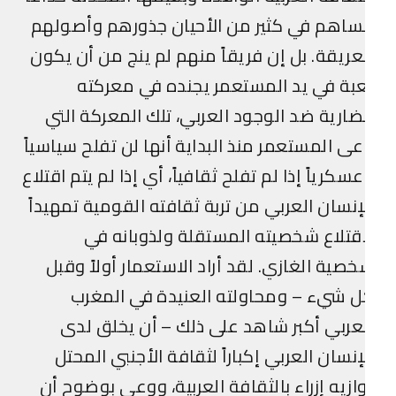
ساهم في كثير من الأحيان جذورهم وأصولهم
عريقة. بل إن فريقاً منهم لم ينج من أن يكون
بة في يد المستعمر يجنده في معركته
ضارية ضد الوجود العربي، تلك المعركة التي
ى المستعمر منذ البداية أنها لن تفلح سياسياً
سكرياً إذا لم تفلح ثقافياً، أي إذا لم يتم اقتلاع
إنسان العربي من تربة ثقافته القومية تمهيداً
قتلاع شخصيته المستقلة ولذوبانه في
صية الغازي. لقد أراد الاستعمار أولاً وقبل
 شيء – ومحاولته العنيدة في المغرب
عربي أكبر شاهد على ذلك – أن يخلق لدى
إنسان العربي إكباراً لثقافة الأجنبي المحتل
ازيه إزراء بالثقافة العربية، ووعى بوضوح أن