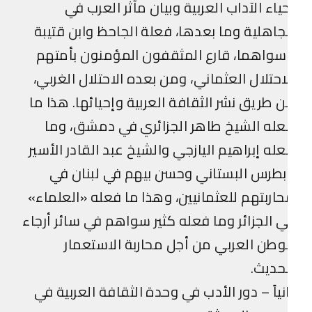
ياء الآداب العربية وبيان مآثر العرب في
جاهلية وما بعدها، فعلة الجاحظ وابن قتيبة
واهما، قارع المثقفون المؤمنون بأمتهم
احتلال العثماني، ومن بعده الاحتلال الغربي،
 طريق نشر الثقافة العربية وإحيائها. هذا ما
له الشيخ طاهر الجزائري في دمشق، وما
له إبراهيم اليازجي والشيخ عبد القادر الأسير
طرس البستاني وحسن بيهم في لبنان في
اربتهم للعثمانيين، وهذا ما فعله «العلماء»
 الجزائر وما فعله كثير سواهم في سائر أرجاء
وطن العربي من أجل محاربة الاستعمار
حديث.
نياً – دور الأدب في وحدة الثقافة العربية في