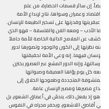
ضاً. إن سائر قسمات الحضارة، من علم
قتصاد وعمران وسواها، نتاج لإبداع الأمة
بقريتها وقدرتها على تسخير الطبيعة للإنسان.
ا الأدب – ومعه الفن والفلسفة – فهو الذي
شف عن الملامح الذاتية الخاصة للأمة حاملاً
ه نظرتها إلى الكون والوجود وتصورها لدور
إنسان فيهما. إنه وعي الأمة لحقيقتها
سالتها، وإنه الدور المشع عبر العصور يختزن
ه كل يوم رؤاها العميقة وصبواتها
متشوفة المتجددة وطموحها الخلاق إلى
داع مصيرها ومصير الإنسان عامة.
و إذ يفعل ذلك، يندسّ في أعماق الشعور، بل
 أقاصي اللاشعور، ويحفر مجراه في النفوس