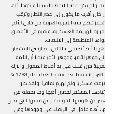
ته. ولم يكن عصر الانحطاط سباتاً وركوداً كله،
 كان أقرب ما يكون إلى عصر انتظار وترقب
حفز تنضج فيه التجربة العربية من خلال الألم
رارة الهزيمة العسكرية، وتقيم في الأعماق
اها المتطلعة إلى الانبعاث.
هنا أيضاً نكتفي بالقليل، محاولين الاقتصار
ى جوهر الأمر، وجوهر الأمر عندنا أن الأمة
عربية حين غلبت على يد أخلاط المغول والترك
والتتر، ولا سيما بعد سقوط بغداد عام 1258 هـ
مت عسكرياً ولم تهزم ثقافياً. ولقد كان
تيادها المستمر لمعين أدبها وما يحمله من
بير عن هويتها القومية وعن قيمها التي تدين
ا، أهم عامل في الإبقاء على وجودها وفي