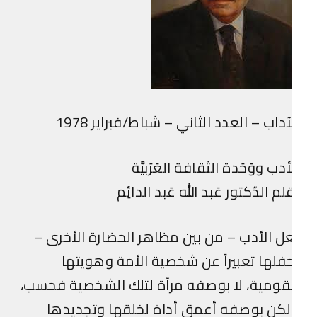
آداب – العدد الثاني – شباط/فبراير 1978
أدب ووَحَدة الثقافة العَرَبيَّة
لم الدّكتور عَبد الله عَبد الدائِم
ل الأدب – من بين مظاهر الحضارة الأخرى –
فلها تعبيراً عن شخصية الأمة وهويتها
قومية، لا بوصفه مرآة لتلك الشخصية فحسب،
كن بوصفه أعمق أداة لخلقها وتجديدها