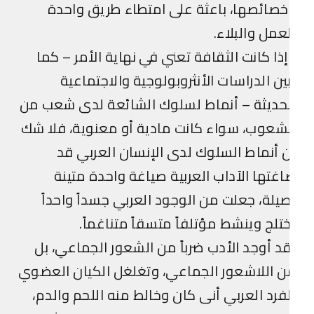
صائصها، باعثة على امتطاء طريق واحدة
عمل والبلاء.
ذا كانت الثقافة تعني في نهاية الأمر – كما
ين الدراسات الأنثروبولوجية والاجتماعية
حديثة – أنماط لسلوك الشائعة لدى شعب من
شعوب، سواء كانت مادية أو معنوية، فلا شك
 أنماط السلوك لدى الإنسان العربي قد
غتها الآداب العربية صياغة واحدة متينة
يلة، جعلت من الوجود العربي جسداً واحداً
تلج وينشط مؤتلفاً متسقاً متناغماً.
د أوجد الأدب ضرباً من الشعور الجماعي، بل
 اللاشعور الجماعي، وتغلغل الكيان العضوي
فرد العربي أنى كان وخالط منه اللحم والدم،