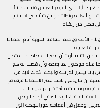
دهارها أيام بني أمية والعباس فندعه جانباً
تساع أبعاده ونطاقه ولأن شأنه بين لا يحتاج
ى فضل من إيضاح.
لاً – الأدب ووحدة الثقافة العربية أيام انحطاط
دولة العربية:
بد من التنبيه أولاً أن عصر الانحطاط هذا متصل
ا قبله موصول بما بعده، وأن فصلنا له هو
 باب تيسير الدراسة والبحث. كذلك لابد من
تنبيه أن ما يدعى باسم عصر الانحطاط عرف في
لحقيقة ومضات مشرقة، وعرف يقظات
اسية نامية هنا وهناك في أرجاء الوطن
عربي، وحمل في أعماقه بذور النهضة التي