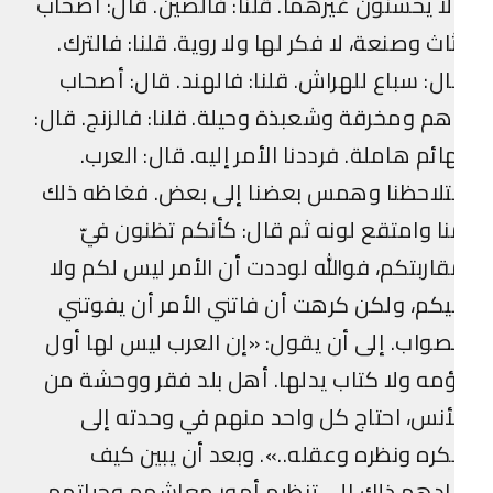
ا يحسنون غيرهما. قلنا: فالصين. قال: أصحاب
اث وصنعة، لا فكر لها ولا روية. قلنا: فالترك.
ل: سباع للهراش. قلنا: فالهند. قال: أصحاب
م ومخرقة وشعبذة وحيلة. قلنا: فالزنج. قال:
ائم هاملة. فرددنا الأمر إليه. قال: العرب.
تلاحظنا وهمس بعضنا إلى بعض. فغاظه ذلك
ا وامتقع لونه ثم قال: كأنكم تظنون فيّ
اربتكم، فوالله لوددت أن الأمر ليس لكم ولا
كم، ولكن كرهت أن فاتني الأمر أن يفوتني
صواب. إلى أن يقول: «إن العرب ليس لها أول
مه ولا كتاب يدلها. أهل بلد فقر ووحشة من
أنس، احتاج كل واحد منهم في وحدته إلى
ره ونظره وعقله..». وبعد أن يبين كيف
دهم ذلك إلى تنظيم أمور معاشهم وحياتهم