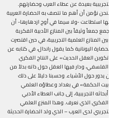
تجريبية بعيدة عن عطاء العرب وحضارتهم.
حن نؤمن أن أهم ما تتصف به الحضارة العربية
ها استطاعت -ولا سيما في أوج ازدهارها- أن
مع جمعاً وثيقاً بين المنازع الأدبية الفكرية
ين المنازع العلمية التجريبية، في حين اقتصرت
حضارة اليونانية كما يقول راندال، في كتابه عن
كوين العقل الحديث» على النتاج الفكري
لفلسفي، ودار فيها العقل حول ذاته بدلاً من
 يدور حول الأشياء. وحسبنا دليلاً على ذلك
يت الحكمة» في بغداد وعطاؤه العلمي
بحاثه التجريبية، إلى جانب العطاء الأدبي
لفكري الذي نعرف. وهذا المنزع العلمي
تجريبي لدى العرب – الذي ولد الحضارة الحديثة