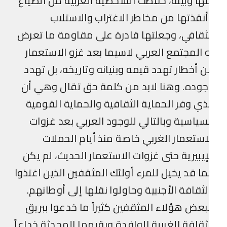
نها وبينه، حفظت الشخصية العربية من الضياع
نقذتها من مخاطر الاغتراب والاستلاب
ثقافي، وجعلتها قادرة على مقاومة ما تعرض
 المجتمع العربي لاسيما بعد غزو الاستعمار
 أخطار تهدد قيمه وبنيانه وتاريخه، بل تهدد
وده. وهنا لابد من كلمة حق تقال وهي أن
ذي وفر الحماية الثقافية والحماية القومية
سياسية وبالتالي للوجود العربي بعد غزوات
استعمار الغربي خاصة منذ أيام الحملات
إيبيرية حتى غزوات الاستعمار الحديث، لم يكن
ا قد يخيل للمرء أولئك المثقفين الذين اغتذوا
لثقافة الأجنبية وحاولوا نقلها إلى أوطانهم.
عض هؤلاء المثقفين كثيراً ما خدعوا ببريق
ثقافة الغربية الوافدة وبقيمها المحدثة خداعاً