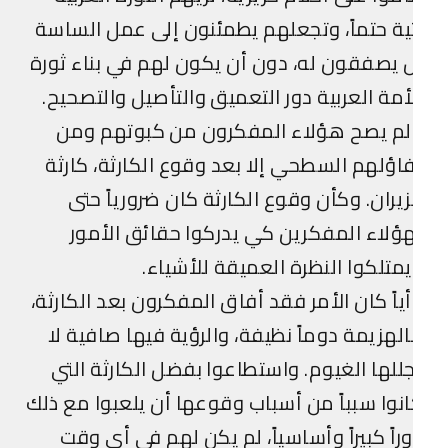
ية حتماً، وتجعلهم يطمئنون إلى عمل الساسة
 يصفقون له، دون أن يكون لهم في بناء ثورة
أمة العربية دور التعميق والتأصيل والتصحيح.
لم يصح هؤلاء المفكرون من كبوتهم ومن
اؤلهم السطحي إلا بعد وقوع الكارثة، كارثة
يران. وكأن وقوع الكارثة كان ضرورياً حتى
ؤلاء المفكرين كي يدركوا حقائق الأمور
متلكوا النظرة العميقة للأشياء.
ياً كان الأمر فقد أفاق المفكرون بعد الكارثة،
لهزيمة دوماً نظيفة، والرؤية فيها صافية لا
للها الغيوم. واستطاعوا بفضل الكارثة التي
نوا سبباً من أسباب وقوعها أن يلعبوا مع ذلك
راً كبيراً وأساسياً، لم يكن لهم في أي وقت