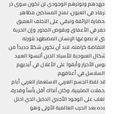
جهدهم وتوترهم الوجودي لن تكون سوى ذر
رماد في العيون، تمنح المساكين مظاهر
حضارة الزائفة وتبقي على التخلف العميق
فر في الأعماق ويقوض الجذور. وإن الحرية
تي لا يصوغها الإنسان المضطهد بثورته
نتفاضة كرامته، لابد أن تكون شكلاً جديداً من
كال العبودية للأسياد الذين ألبسوا العبيد
وس الأحرار وأبقوا على الأغلال في أيديهم
لسلاسل في أعناقهم.
د لفظ الجسم العربي الاستعمار الغربي أيام
حملات الصليبية، وكان آنذاك أقل بأساً وقدرة،
غلب على الوجود الأجنبي الدخيل الذي احتل
اده بعد الحرب العالمية الأولى وهو