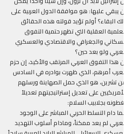
 إسرائيل لابد أن تزول، وإن شيئاً واحداً يمكن
 يبقي عليها: هو موافقة الدول العربية على
ك البقاء؟ أولم تؤيد قولته هذه الحقائق
علمية العقلية التي تظهر حتمية التفوق
لسكاني والجغرافي والاقتصادي والعسكري
عربي ولو بعد حين؟
 هذا التفوق العربي المرتقب والأكيد، إن حزم
عرب أمرهم، الذي ظهرت بوادره في السادس
 تشرين، هو الذي حمل الصهاينة ورسلهم
أمريكيين على تعديل إستراتيجيتهم تعديلاً
طونه بجلابيب السلام:
ا دام التسلط الحربي المباشر على الوجود
عربي لم يعد ممكناً، ومادام أسلوب التهديد
عسكري الإسرائيلي المباشر للبلاد العربية سلاحاً