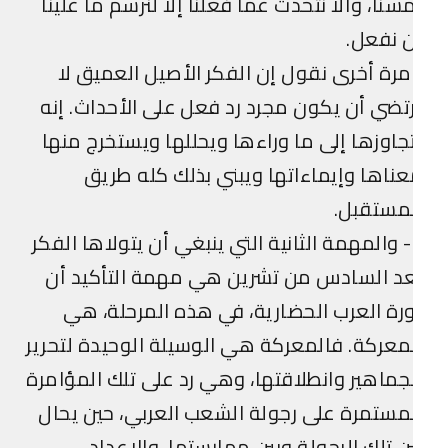
سنا، وألا نتحدث عما فعلنا إلا لنرسم ما علينا
 نفعل.
رة أخرى نقول إن الفكر الأصيل العميق لا
تضي أن يكون مجرد رد فعل على الأحداث. إنه
جاوزها إلى ما وراءها ويحللها ويستخرج منها
ناها وإيماءاتها ويبني بذلك كله طريق
مستقبل.
2- والمهمة الثانية التي ينبغي أن يتولاها الفكر
د السادس من تشرين هي مهمة التأكيد أن
رة العرب الحضارية، في هذه المرحلة، هي
معركة. فالمعركة هي الوسيلة الوحيدة لتحرير
جماهير وانطلاقتها، وهي رد على تلك المؤامرة
مستمرة على رجولة الشعب العربي، حين يحال
ن تلك الرجولة وبين ممارستها. والإعداد