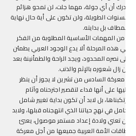
رك أن أي جولة، مهما جلت، لن تمحو هزائم
سنوات الطويلة، ولن تكون على أية حال نهاية
مطاف بل بدايته.
ن المهمات الأساسية المطلوبة من الفكر
 هذه المرحلة ألا يدع الوجود العربي يطمئن
ى نصره المحدود، ويجد الراحة والطمأنينة بعد
 زال شعوره بالإثم والذنب.
عركة السادس من تشرين لا يجوز أن ينظر
يها على أنها فداء لتقصير اجترحناه وآثام
تكبناها، بل لابد أن تكون بداية تغيير شامل
مل في نهج حياتنا الذي انتهجناه قبلها، ولابد
 تعني ولادة إعداد مستمر موصول، يعبئ
قات الأمة العربية جميعها من أجل معركة