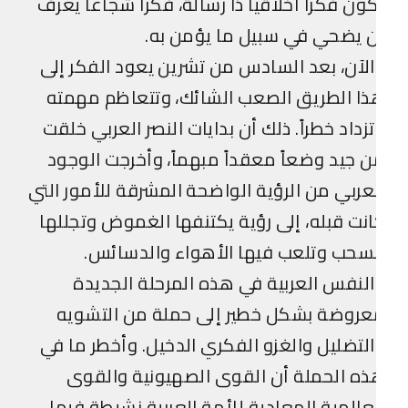
ون فكراً أخلاقياً ذا رسالة، فكراً شجاعاً يعرف
 يضحي في سبيل ما يؤمن به.
لآن، بعد السادس من تشرين يعود الفكر إلى
ا الطريق الصعب الشائك، وتتعاظم مهمته
زداد خطراً. ذلك أن بدايات النصر العربي خلقت
 جيد وضعاً معقداً مبهماً، وأخرجت الوجود
عربي من الرؤية الواضحة المشرقة للأمور التي
نت قبله، إلى رؤية يكتنفها الغموض وتجللها
سحب وتلعب فيها الأهواء والدسائس.
لنفس العربية في هذه المرحلة الجديدة
عروضة بشكل خطير إلى حملة من التشويه
لتضليل والغزو الفكري الدخيل. وأخطر ما في
ه الحملة أن القوى الصهيونية والقوى
عالمية المعادية للأمة العربية نشيطة فيها