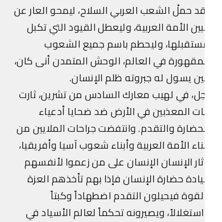
د حملْ الشعب العربي السلاح، ليمحو العار عن
ين الأمة العربية، وليعطل القيود التي تكبل
ستقبلها، وليحطم باسم جميع الشعوب
مقهورة في العالم، الوحش المتمدن أنى كان،
ن يسول له جبروته ظلم الإنسان.
ل، في لهيب معارك السادس من تشرين، ثارت
ات المعذبين في الأرض ضد ضحايا أدعياء
حضارة والتقدم. وانتفضت جراحات الملايين من
ناء الأمة العربية وأبناء شعوب آسيا وأفريقيا،
ار الإنسان الإنسان على من زعموا لأنفسهم
ادة حضارة الإنسان فإذا بهم تأخذهم العزة
لقوة فيحيلون التقدم اضطهاداً وكبتاً
ستغلالاً، ويصيرونه تحكماً لعالم الأسياد في