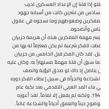
لو إذا قلنا إن الإعداد العسكري لحرب
لسادس من تشرين كانت من أسبابه جهود
لمفكرين وضغوطهم وما نسجوه في عقول
ناس وأنضجوه.
سر مهمة المفكرين هذه أن هزيمة حزيران
طت للفكر شرعية لم يكن معترفاً له بها من
ل. لقد كان الفكر قبل الخامس من حزيران
ا سبق أن قلنا مهملاً مستهتراً به. وكان عليه
 يناضل إذ ذاك لو صدق الرؤية واتصف
لشجاعة والجرأة في سبيل إعطاء الفكر دوره
 بناء المد العربي التقدمي بعد نكبة عام
1948. ولكنه لم يفعل إلا لماماً. لقد أعوزه
وضوح حيناً والعمق أحياناً والشجاعة غالباً.