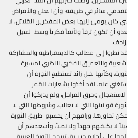
رة المفكرين. وظنت كثرتهم أن المد العربي
تقدمي سائر في طريقه، وأن العلل والأمراض
تي كان يومئ إليها بعض المفكرين القلائل، لا
دو أن تكون ترفاً وتأنقاً فكرياً وسط السيل
زاحف.
د نظروا إلى مطالب كالديمقراطية والمشاركة
شعبية والتعميق الفكري النظري لمسيرة
ثورة، وكأنها نفل زائد تستطيع الثورة أن
تغني عنه. لقد أخذوا بشعارات القفز
لاستعجال وحرق المراحل، ولم يدركوا أن
ثورة قوانينها التي لا تغالب، وشروطها التي لا
كن تجاوزها. وراقهم أن يحسبوا طريق الثورة
ناً لا يكلفهم جهداً ولا نصباً، وأسعدهم أن
اموا على أحلام حريرية، تريهم الثورة العربية