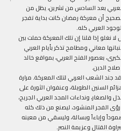
عربي بعد السادس من تشرين، يظل من
صحيح أن معركة رمضان كانت بداية تفجر
وجود العربي كله.
 لا نغلو إذا قلنا إن تلك المعركة حملت بين
باتها معاني ومطامح تذكر بأيام العربي
كبرى، بعصور الفتح العربي، بمواقع خالد
لاح الدين.
د جند الشعب العربي لتلك المعركة. مرارة
ائم السنين الطويلة، وعنفوان الثورة على
ذل والصغار، ونداءات المجد العربي الجريح،
ؤى الفجر المنشود، ليصنع من ذلك كله
وداً وإباءاً وبسالة، وليسقي من معينه
اوة القتال وعزيمة النصر.