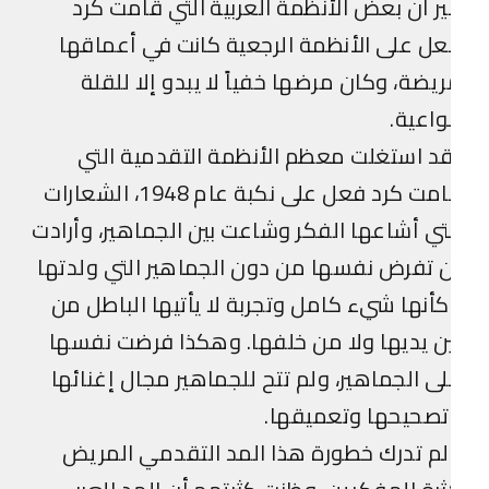
ر أن بعض الأنظمة العربية التي قامت كرد
ل على الأنظمة الرجعية كانت في أعماقها
يضة، وكان مرضها خفياً لا يبدو إلا للقلة
واعية.
د استغلت معظم الأنظمة التقدمية التي
قامت كرد فعل على نكبة عام 1948، الشعارات
تي أشاعها الفكر وشاعت بين الجماهير، وأرادت
 تفرض نفسها من دون الجماهير التي ولدتها
أنها شيء كامل وتجربة لا يأتيها الباطل من
ن يديها ولا من خلفها. وهكذا فرضت نفسها
ى الجماهير، ولم تتح للجماهير مجال إغنائها
تصحيحها وتعميقها.
م تدرك خطورة هذا المد التقدمي المريض