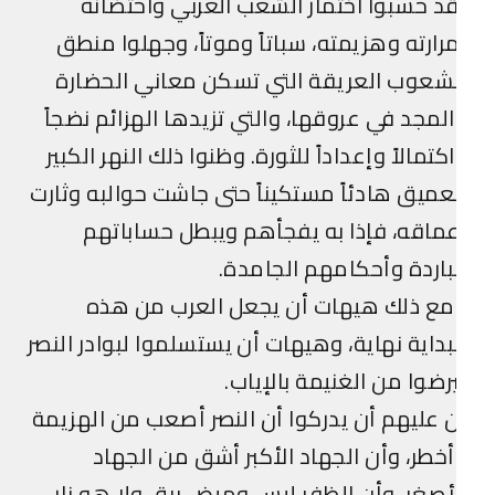
د حسبوا اختمار الشعب العربي واحتضانه
رارته وهزيمته، سباتاً وموتاً، وجهلوا منطق
شعوب العريقة التي تسكن معاني الحضارة
لمجد في عروقها، والتي تزيدها الهزائم نضجاً
كتمالاً وإعداداً للثورة. وظنوا ذلك النهر الكبير
عميق هادئاً مستكيناً حتى جاشت حوالبه وثارت
ماقه، فإذا به يفجأهم ويبطل حساباتهم
باردة وأحكامهم الجامدة.
مع ذلك هيهات أن يجعل العرب من هذه
بداية نهاية، وهيهات أن يستسلموا لبوادر النصر
رضوا من الغنيمة بالإياب.
 عليهم أن يدركوا أن النصر أصعب من الهزيمة
خطر، وأن الجهاد الأكبر أشق من الجهاد
أصغر، وأن الظفر ليس وميض برق ولا هو نار