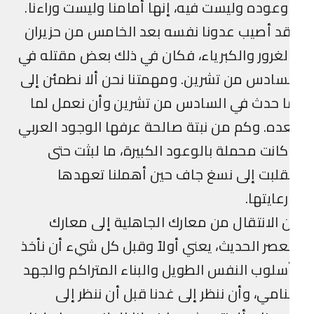
عوده وليست فيه، إنها أمامنا وليست وراءنا.
د أصيب عدونا نفسه بعد الخامس من حزيران
لغرور والكبرياء، فكان في ذلك بعض مقتله في
سادس من تشرين. ومهمتنا نحن ألا نطمئن إلى
 حدث في السادس من تشرين وأن نعمل لما
ده. وكم من نبتة صالحة عرفها الوجود العربي
انت محملة بالوعود الكبيرة، ما لبثت حتى
قلبت إلى نسغ جاف حين أهملنا تعهدها
عايتها.
 الانتقال من معارك الجاهلية إلى معارك
عصر الحديث، يعني أولاً وقبل كل شيء أن نأخذ
سلوب النفس الطويل والبناء المتراكم والجهد
نامي، وأن ننظر إلى غدنا قبل أن ننظر إلى