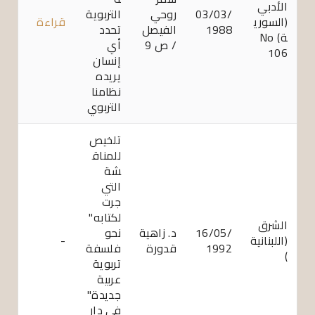
الأدبي
03/03/
روحي
التربوية
(السوري
قراءة
1988
الفيصل
تحدد
ة) No
/ ص 9
أي
106
إنسان
يريده
نظامنا
التربوي
تلخيص
للمناق
شة
التي
جرت
لكتابه"
الشرق
16/05/
د. زاهية
نحو
(اللبنانية
-
1992
قدورة
فلسفة
)
تربوية
عربية
جديدة"
في دار