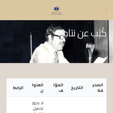
كُتِب عن نتاجه
الصحي
المؤل
العنوا
التاريخ
الرابط
فة
ف
ن
لا يجوز
تحميل