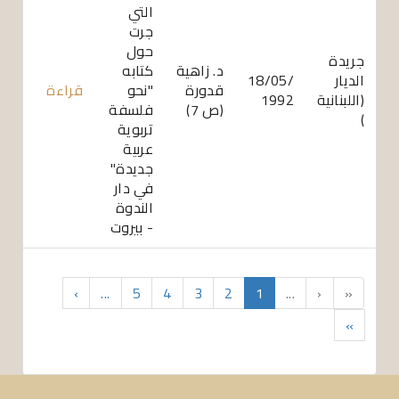
التي
جرت
حول
جريدة
د. زاهية
كتابه
الديار
18/05/
قدورة
"نحو
قراءة
(اللبنانية
1992
(ص 7)
فلسفة
)
تربوية
عربية
جديدة"
في دار
الندوة
- بيروت
›
...
5
4
3
2
1
...
‹
«
»