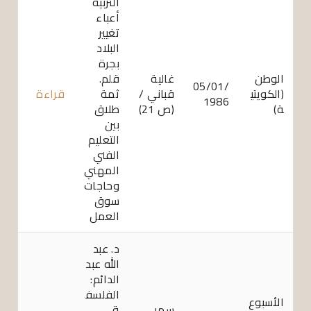
التربية
أعباء
تغيير
البلاد
بجرة
الوطن
غالية
قلم.
05/01/
(الكويتي
قباني /
ثمة
قراءة
1986
ة)
(ص 21)
طلاق
بين
التعليم
الفني
المهني
وحاجات
سوق
العمل
د. عبد
الله عبد
الدائم:
الفلسف
الأسبوع
سمر
ة