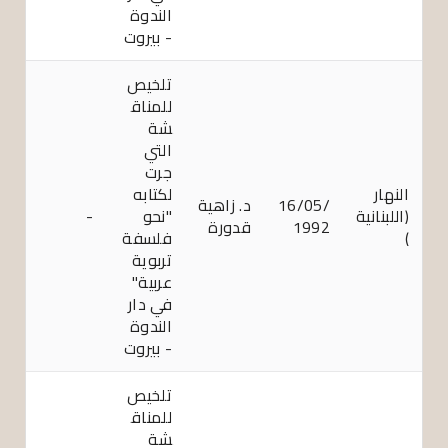
الندوة
- بيروت
تلخيص
للمناق
شة
التي
جرت
النهار
لكتابه
16/05/
د. زاهية
(اللبنانية
"نحو
-
1992
قدورة
)
فلسفة
تربوية
عربية"
في دار
الندوة
- بيروت
تلخيص
للمناق
شة